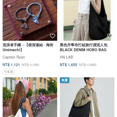
流浪者手繩 ─【根深連結 ‧ 海街
黑色丹寧布打結旅行漂流人包
Umimachi】
BLACK DENIM HOBO BAG
Captain Ryan
HN LAB
NT$ 1,121
NT$ 1,180
NT$ 1,655
NT$ 1,880
可客製
免運