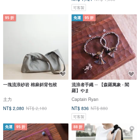
可客製
95 折
免運
95 折
一塊流浪砂岩 棉麻斜背包袱
流浪者手繩 ─ 【森羅萬象 ‧ 閻
羅】やま
土力
Captain Ryan
NT$ 2,080
NT$ 2,180
NT$ 836
NT$ 880
可客製
免運
95 折
88 折