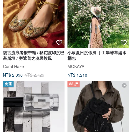
復古流浪者繫帶鞋 / 駱駝皮印度巴
小眾夏日度假風 手工串珠草編水
基斯坦 / 旁遮普之魂民族風
桶包
Coral Haze
MOKAYA
NT$ 2,398
NT$ 2,725
NT$ 1,218
免運
88 折