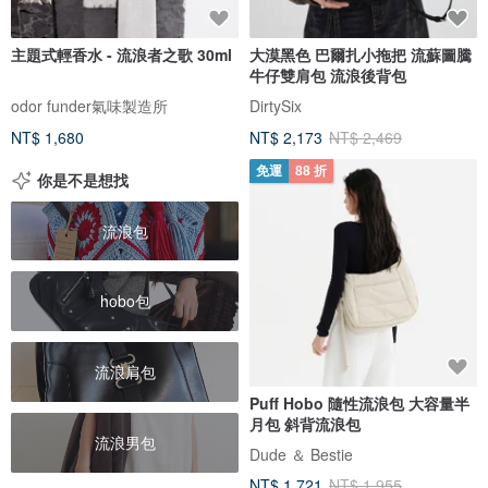
主題式輕香水 - 流浪者之歌 30ml
大漠黑色 巴爾扎小拖把 流蘇圖騰
牛仔雙肩包 流浪後背包
odor funder氣味製造所
DirtySix
NT$ 1,680
NT$ 2,173
NT$ 2,469
免運
88 折
你是不是想找
流浪包
hobo包
流浪肩包
Puff Hobo 隨性流浪包 大容量半
月包 斜背流浪包
流浪男包
Dude ＆ Bestie
NT$ 1,721
NT$ 1,955