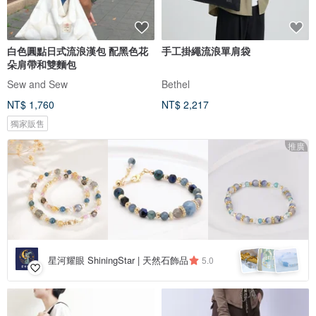
白色圓點日式流浪漢包 配黑色花
手工掛繩流浪單肩袋
朵肩帶和雙麵包
Sew and Sew
Bethel
NT$ 1,760
NT$ 2,217
獨家販售
推廣
星河耀眼 ShiningStar | 天然石飾品
5.0