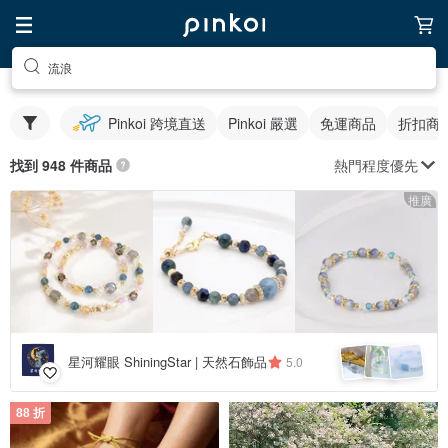
流浪
Pinkoi 跨境直送
Pinkoi 嚴選
免運商品
折扣商
熱門程度優先
找到 948 件商品
推廣
星河耀眼 ShiningStar | 天然石飾品
5.0
88 折