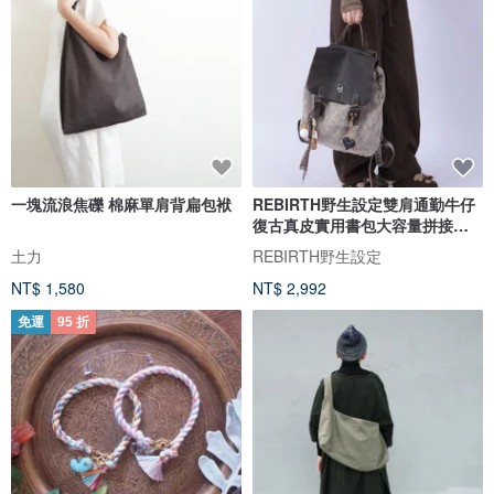
一塊流浪焦礫 棉麻單肩背扁包袱
REBIRTH野生設定雙肩通勤牛仔
復古真皮實用書包大容量拼接流
浪包
土力
REBIRTH野生設定
NT$ 1,580
NT$ 2,992
免運
95 折