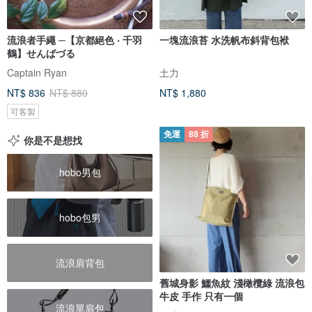
流浪者手繩 ─【京都絕色 ‧ 千羽
一塊流浪苔 水洗帆布斜背包袱
鶴】せんばづる
Captain Ryan
土力
NT$ 836
NT$ 880
NT$ 1,880
可客製
免運
88 折
你是不是想找
hobo男包
hobo包男
流浪肩背包
舊城身影 鱷魚紋 淺橄欖綠 流浪包
牛皮 手作 只有一個
流浪單肩包