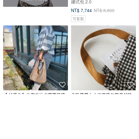
娜式包 2.0
NT$ 7,744
NT$ 8,800
可客製
【 純手作】仿麻布紋皮革夏日流
北歐風黑白小格流浪包單肩斜跨
浪包 Hobo bag 單掮包 共三色
包
MA MA手作拼布
mingenhandiwork
NT$ 1,250
NT$ 718
可客製