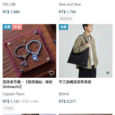
HN LAB
Sew and Sew
NT$ 1,880
NT$ 1,760
獨家販售
免運
95 折
免運
流浪者手繩 ─【根深連結 ‧ 海街
手工掛繩流浪單肩袋
Umimachi】
Captain Ryan
Bethel
NT$ 1,121
NT$ 1,180
NT$ 2,217
可客製