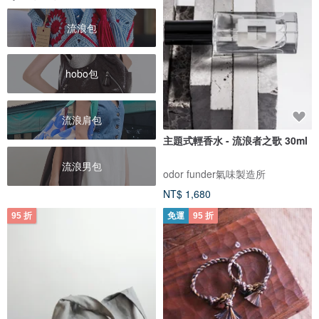
流浪包
hobo包
流浪肩包
主題式輕香水 - 流浪者之歌 30ml
流浪男包
odor funder氣味製造所
NT$ 1,680
95 折
免運
95 折