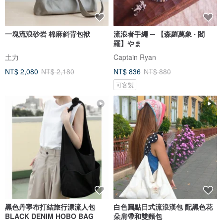
一塊流浪砂岩 棉麻斜背包袱
流浪者手繩 ─ 【森羅萬象 ‧ 閻
羅】やま
土力
Captain Ryan
NT$ 2,080
NT$ 2,180
NT$ 836
NT$ 880
可客製
黑色丹寧布打結旅行漂流人包
白色圓點日式流浪漢包 配黑色花
BLACK DENIM HOBO BAG
朵肩帶和雙麵包