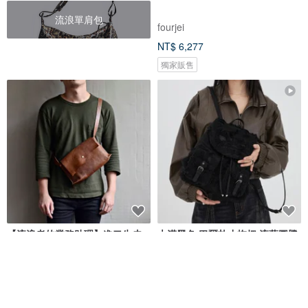
流浪單肩包
fourjei
NT$ 6,277
獨家販售
【流浪者的業務助理】進口牛皮
大漠黑色 巴爾扎小拖把 流蘇圖騰
側背包 咖啡色皮革肩背包 斜背包
牛仔雙肩包 流浪後背包
HANDBOY 手工娘子漢
DirtySix
NT$ 3,980
NT$ 2,469
可客製