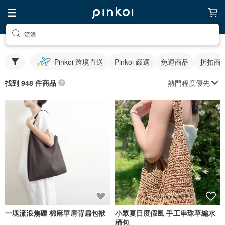
流浪
Pinkoi 跨境直送
Pinkoi 嚴選
免運商品
折扣商
熱門程度優先
找到 948 件商品
一塊流浪焦礫 棉麻單肩背扁包袱
小眾夏日度假風 手工串珠草編水
桶包