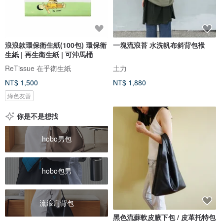
浪浪款環保衛生紙(100包) 環保衛
一塊流浪苔 水洗帆布斜背包袱
生紙 | 再生衛生紙 | 可沖馬桶
ReTissue 在乎衛生紙
土力
NT$ 1,500
NT$ 1,880
綠色友善
你是不是想找
hobo男包
hobo包男
流浪肩背包
黑色流蘇軟皮腋下包 / 皮革托特包