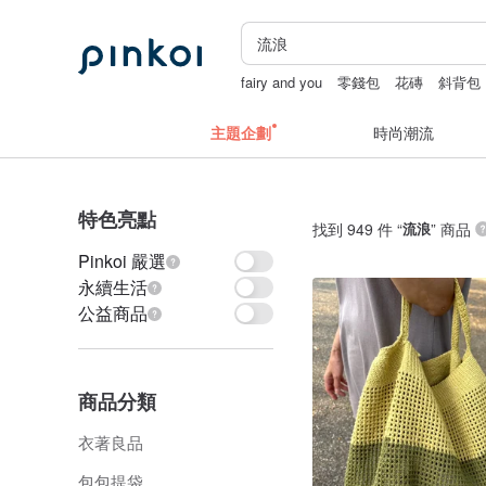
fairy and you
零錢包
花磚
斜背包
主題企劃
時尚潮流
特色亮點
找到 949 件 “
流浪
” 商品
Pinkoi 嚴選
永續生活
公益商品
商品分類
衣著良品
包包提袋