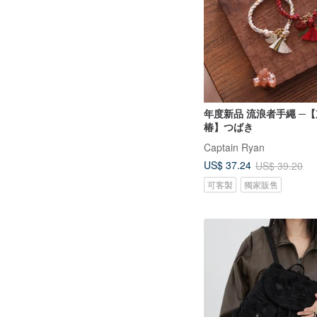
年度新品 流浪者手繩 ─【
椿】つばき
Captain Ryan
US$ 37.24
US$ 39.20
可客製
獨家販售