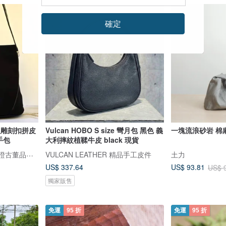
96 折
確定
銀雕刻扣拼皮
Vulcan HOBO S size 彎月包 黑色 義
一塊流浪砂岩 棉
手包
大利摔紋植鞣牛皮 black 現貨
LA LUNE Vintage 日本鑑證古董品選物店
VULCAN LEATHER 精品手工皮件
土力
US$ 337.64
US$ 93.81
US$ 
獨家販售
免運
95 折
免運
95 折