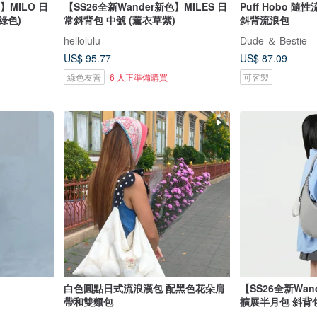
】MILO 日
【SS26全新Wander新色】MILES 日
Puff Hobo 
綠色)
常斜背包 中號 (薰衣草紫)
斜背流浪包
hellolulu
Dude ＆ Bestie
US$ 95.77
US$ 87.09
綠色友善
6 人正準備購買
可客製
白色圓點日式流浪漢包 配黑色花朵肩
【SS26全新Wan
帶和雙麵包
擴展半月包 斜背包