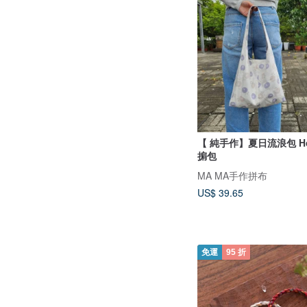
【 純手作】夏日流浪包 Hob
掮包
MA MA手作拼布
US$ 39.65
免運
95 折