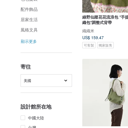
配件飾品
綠野仙蹤花花流浪包 *手
居家生活
織包*調整式背帶
風格文具
織織米
US$ 159.47
顯示更多
可客製
獨家販售
寄往
美國
設計館所在地
中國大陸
台灣