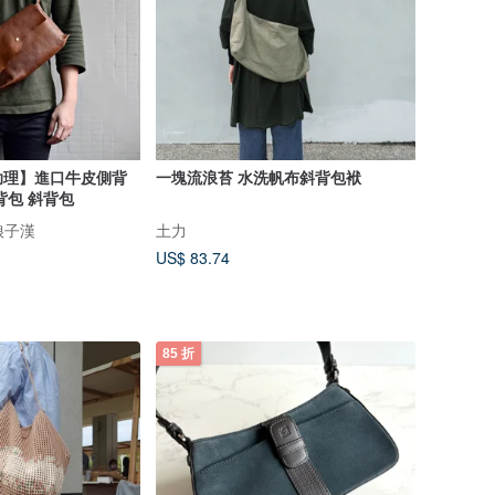
助理】進口牛皮側背
一塊流浪苔 水洗帆布斜背包袱
背包 斜背包
娘子漢
土力
US$ 83.74
85 折