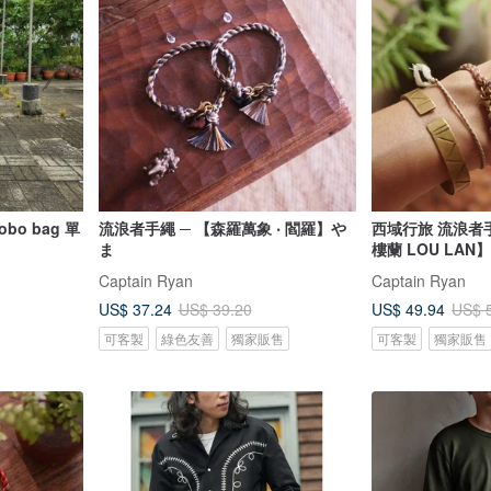
o bag 單
流浪者手繩 ─ 【森羅萬象 ‧ 閻羅】や
西域行旅 流浪者手
ま
樓蘭 LOU LAN】
Captain Ryan
Captain Ryan
US$ 37.24
US$ 49.94
US$ 39.20
US$ 
可客製
綠色友善
獨家販售
可客製
獨家販售