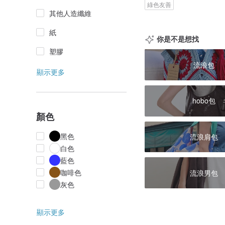
綠色友善
其他人造纖維
紙
你是不是想找
塑膠
流浪包
顯示更多
hobo包
顏色
黑色
流浪肩包
白色
藍色
咖啡色
流浪男包
灰色
顯示更多