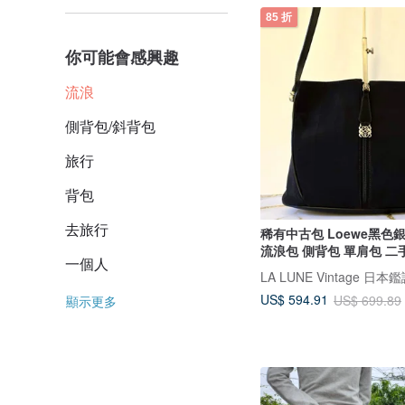
85 折
你可能會感興趣
流浪
側背包/斜背包
旅行
背包
去旅行
稀有中古包 Loewe黑色
流浪包 側背包 單肩包 二
一個人
US$ 594.91
US$ 699.89
顯示更多