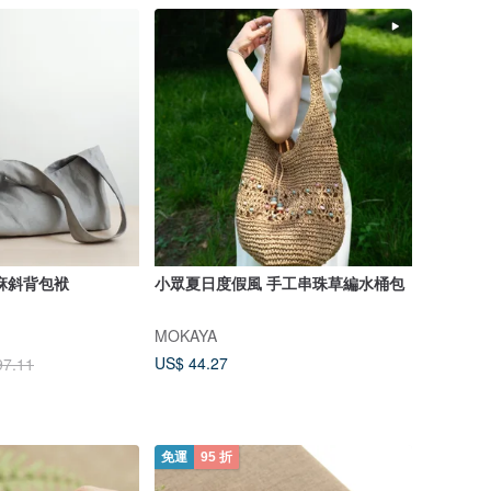
麻斜背包袱
小眾夏日度假風 手工串珠草編水桶包
MOKAYA
US$ 44.27
97.11
免運
95 折