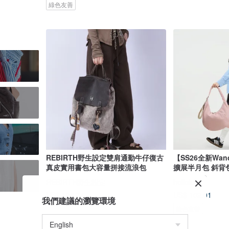
綠色友善
REBIRTH野生設定雙肩通勤牛仔復古
【SS26全新Wan
真皮實用書包大容量拼接流浪包
擴展半月包 斜背包
REBIRTH野生設定
hellolulu
US$ 108.74
US$ 102.01
我們建議的瀏覽環境
綠色友善