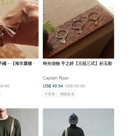
繩 ─【海市蜃樓 ‧
時光信物 手之絆【元祖三式】杉玉彩
Captain Ryan
US$ 49.94
52.56
US$ 52.56
可客製
獨家販售