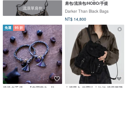
肩包/流浪包/HOBO/手提
流浪單肩包
Darker Than Black Bags
NT$ 14,800
免運
95 折
流浪者手繩 ─ 【森羅萬象 ‧ 陰
大漠黑色 巴爾扎小拖把 流蘇圖騰
獸】いんじゅう
牛仔雙肩包 流浪後背包
Captain Ryan
DirtySix
NT$ 836
NT$ 880
NT$ 2,469
可客製
免運
95 折