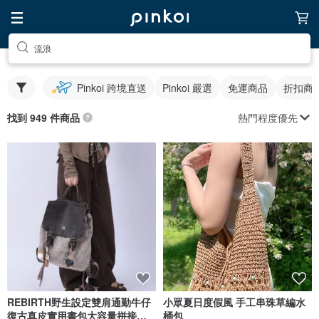
流浪
Pinkoi 跨境直送
Pinkoi 嚴選
免運商品
折扣商
熱門程度優先
找到 949 件商品
REBIRTH野生設定雙肩通勤牛仔
小眾夏日度假風 手工串珠草編水
復古真皮實用書包大容量拼接流
桶包