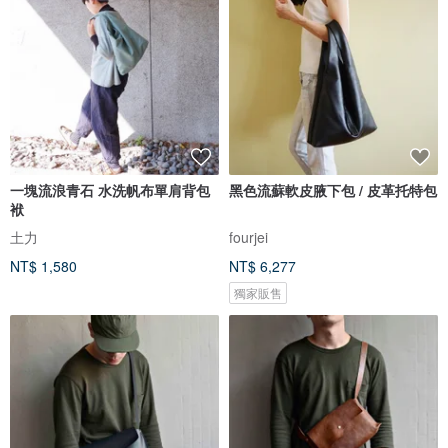
一塊流浪青石 水洗帆布單肩背包
黑色流蘇軟皮腋下包 / 皮革托特包
袱
土力
fourjei
NT$ 1,580
NT$ 6,277
獨家販售