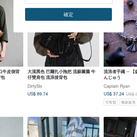
確定
口牛皮側背
大漠黑色 巴爾扎小拖把 流蘇圖騰 牛
流浪者手繩 ─ 【
背包
仔雙肩包 流浪後背包
んじゅう
DirtySix
Captain Ryan
US$ 89.74
US$ 37.24
US$ 
可客製
獨家販售