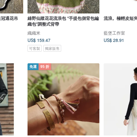
皇冠通花吊
綠野仙蹤花花流浪包 *手提包側背包編
流浪。極輕皮短夾
織包*調整式背帶
織織米
藍堡工作室
US$ 159.47
US$ 28.91
可客製
獨家販售
免運
95 折