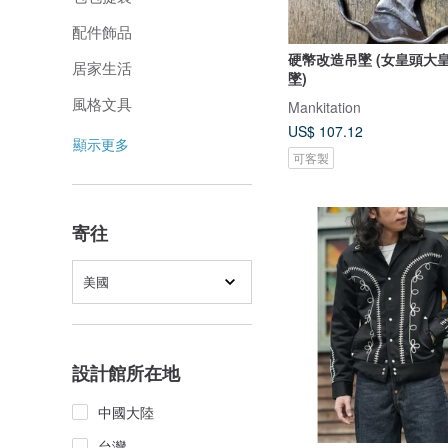
配件飾品
硬幣改造吊墜 (女皇頭大
居家生活
墜)
風格文具
Mankitation
US$ 107.12
顯示更多
可客製
寄往
美國
設計館所在地
中國大陸
台灣