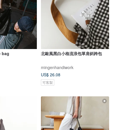
e bag
北歐風黑白小格流浪包單肩斜跨包
mingenhandiwork
US$ 26.08
可客製