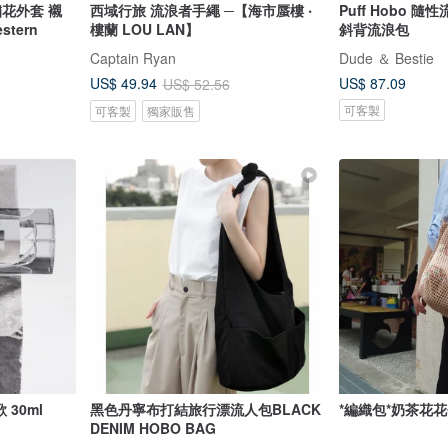
繡花外套 襯
西域行旅 流浪者手繩 ─【海市蜃樓 ‧
Puff Hobo 
stern
樓蘭 LOU LAN】
斜背流浪包
Captain Ryan
Dude ＆ Bestie
US$ 87.09
US$ 49.94
US$ 52.56
可客製
可客製
獨家販售
主題式輕香水 - 流浪者之歌 30ml
黑色丹寧布打結旅行漂流人包BLACK
*編織包*奶茶花花
DENIM HOBO BAG