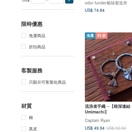
odor funder氣味製造所
US$ 74.84
限時優惠
免運商品
免運
95 折
折扣商品
客製服務
只顯示可客製化商品
材質
流浪者手繩 ─【根深連結 ‧
Umimachi】
棉
Captain Ryan
US$ 49.94
US$ 52.56
真皮