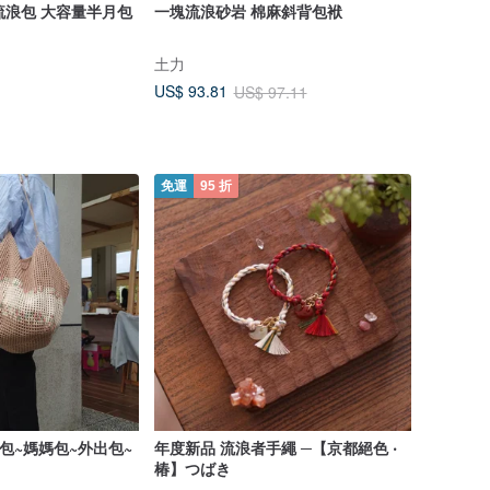
隨性流浪包 大容量半月包
一塊流浪砂岩 棉麻斜背包袱
土力
US$ 93.81
US$ 97.11
免運
95 折
包~媽媽包~外出包~
年度新品 流浪者手繩 ─【京都絕色 ‧
椿】つばき