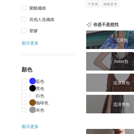
可客製
獨家販售
聚酯纖維
其他人造纖維
你是不是想找
塑膠
流浪包
顯示更多
hobo包
顏色
藍色
流浪肩包
黑色
白色
咖啡色
流浪男包
灰色
顯示更多