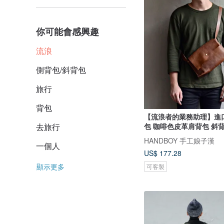
你可能會感興趣
流浪
側背包/斜背包
旅行
背包
【流浪者的業務助理】進
去旅行
包 咖啡色皮革肩背包 斜
HANDBOY 手工娘子漢
一個人
US$ 177.28
顯示更多
可客製