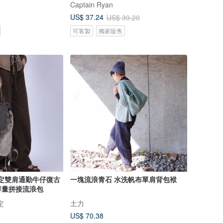
Captain Ryan
US$ 37.24
US$ 39.20
可客製
獨家販售
設定雙肩通勤牛仔復古
一塊流浪青石 水洗帆布單肩背包袱
容量拼接流浪包
定
土力
US$ 70.38