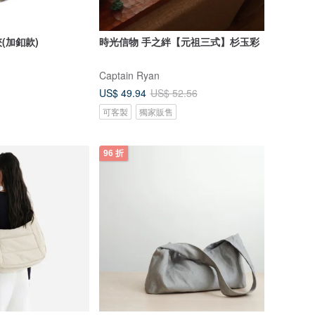
(加釦款)
時光信物 手之絆【元祖三式】杉玉彩
Captain Ryan
US$ 49.94
US$ 52.56
可客製
獨家販售
96 折