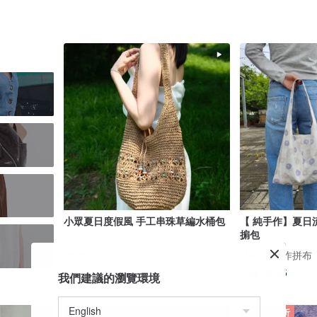
小眾夏日度假風 手工串珠草編水桶包
【 純手作】夏日流浪
掮包
MOKAYA
MA MA手作拼布
US$ 44.27
US$ 39.65
我們建議的瀏覽環境
免運
95 折