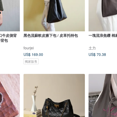
口牛皮側背
黑色流蘇軟皮腋下包 / 皮革托特包
一塊流浪焦礫 棉
斜背包
fourjei
土力
US$ 169.00
US$ 70.38
獨家販售