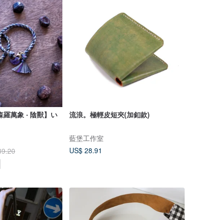
森羅萬象 ‧ 陰獸】い
流浪。極輕皮短夾(加釦款)
藍堡工作室
US$ 28.91
39.20