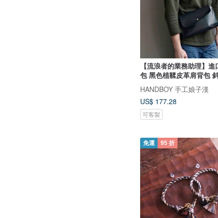
【流浪者的業務助理】進
包 黑色植鞣皮革肩背包 
HANDBOY 手工娘子漢
US$ 177.28
可客製
免運
95 折