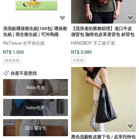
浪浪款環保衛生紙(100包) 環保衛
【流浪者的業務助理】進口牛皮
生紙 | 再生衛生紙 | 可沖馬桶
側背包 咖啡色皮革肩背包 斜背包
ReTissue 在乎衛生紙
HANDBOY 手工娘子漢
NT$ 1,500
NT$ 3,980
綠色友善
可客製
你是不是想找
hobo男包
hobo包男
流浪肩背包
黑色流蘇軟皮腋下包 / 皮革托特包