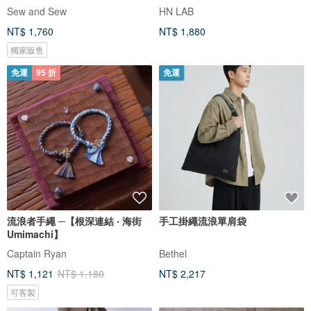
Sew and Sew
HN LAB
NT$ 1,760
NT$ 1,880
獨家販售
免運
95 折
免運
流浪者手繩 ─【根深連結 ‧ 海街
手工掛繩流浪單肩袋
Umimachi】
Captain Ryan
Bethel
NT$ 1,121
NT$ 1,180
NT$ 2,217
可客製