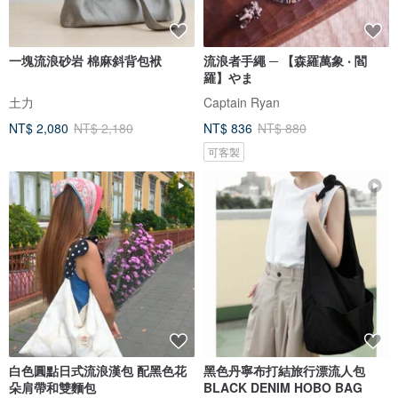
一塊流浪砂岩 棉麻斜背包袱
流浪者手繩 ─ 【森羅萬象 ‧ 閻
羅】やま
土力
Captain Ryan
NT$ 2,080
NT$ 2,180
NT$ 836
NT$ 880
可客製
白色圓點日式流浪漢包 配黑色花
黑色丹寧布打結旅行漂流人包
朵肩帶和雙麵包
BLACK DENIM HOBO BAG