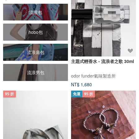
流浪包
hobo包
流浪肩包
主題式輕香水 - 流浪者之歌 30ml
流浪男包
odor funder氣味製造所
NT$ 1,680
95 折
免運
95 折