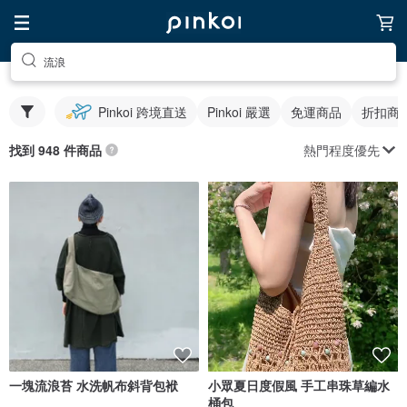
流浪
Pinkoi 跨境直送
Pinkoi 嚴選
免運商品
折扣商
熱門程度優先
找到 948 件商品
一塊流浪苔 水洗帆布斜背包袱
小眾夏日度假風 手工串珠草編水
桶包