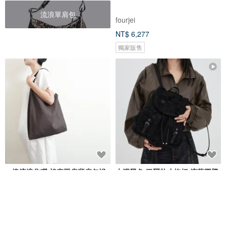
流浪單肩包
fourjei
NT$ 6,277
獨家販售
一塊流浪焦礫 棉麻單肩背扁包袱
大漠黑色 巴爾扎小拖把 流蘇圖騰
牛仔雙肩包 流浪後背包
土力
DirtySix
NT$ 1,580
NT$ 2,469