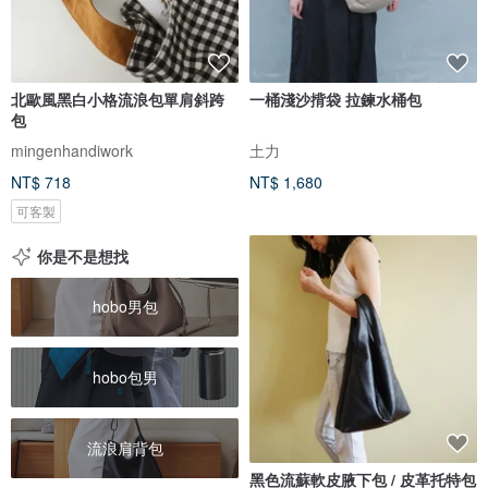
北歐風黑白小格流浪包單肩斜跨
一桶淺沙揹袋 拉鍊水桶包
包
mingenhandiwork
土力
NT$ 718
NT$ 1,680
可客製
你是不是想找
hobo男包
hobo包男
流浪肩背包
黑色流蘇軟皮腋下包 / 皮革托特包