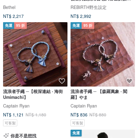
浪包
Bethel
REBIRTH野生設定
NT$ 2,217
NT$ 2,992
免運
95 折
免運
95 折
流浪者手繩 ─【根深連結 ‧ 海街
流浪者手繩 ─ 【森羅萬象 ‧ 閻
Umimachi】
羅】やま
Captain Ryan
Captain Ryan
NT$ 1,121
NT$ 1,180
NT$ 836
NT$ 880
可客製
可客製
免運
你是不是想找