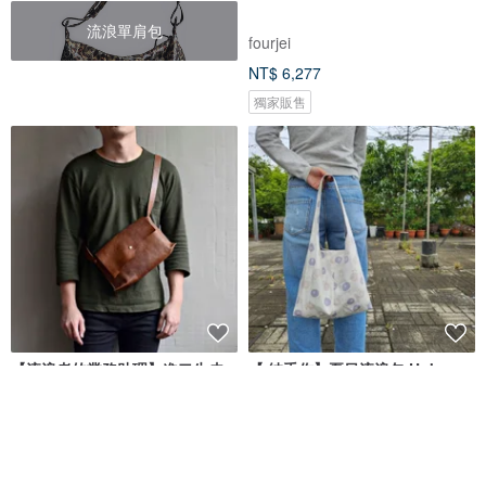
流浪單肩包
fourjei
NT$ 6,277
獨家販售
【流浪者的業務助理】進口牛皮
【 純手作】夏日流浪包 Hobo
側背包 咖啡色皮革肩背包 斜背包
bag 單掮包
HANDBOY 手工娘子漢
MA MA手作拼布
NT$ 3,980
NT$ 890
可客製