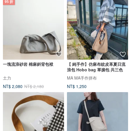
95 折
一塊流浪砂岩 棉麻斜背包袱
【 純手作】仿麻布紋皮革夏日流
浪包 Hobo bag 單掮包 共三色
土力
MA MA手作拼布
NT$ 2,080
NT$ 2,180
NT$ 1,250