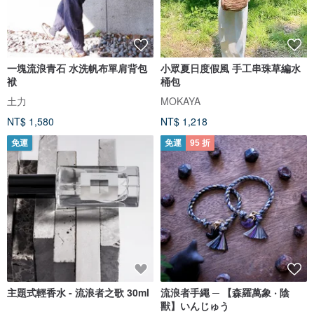
一塊流浪青石 水洗帆布單肩背包
小眾夏日度假風 手工串珠草編水
袱
桶包
土力
MOKAYA
NT$ 1,580
NT$ 1,218
免運
免運
95 折
主題式輕香水 - 流浪者之歌 30ml
流浪者手繩 ─ 【森羅萬象 ‧ 陰
獸】いんじゅう