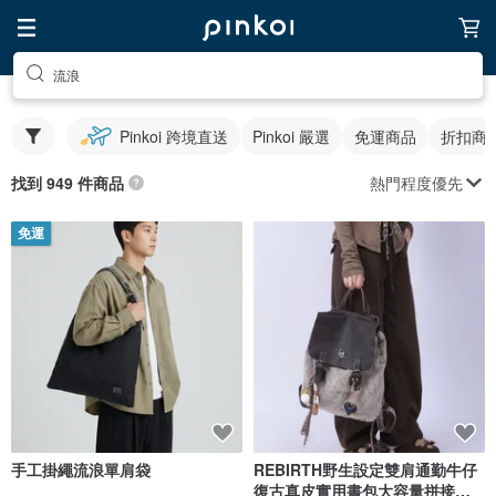
流浪
Pinkoi 跨境直送
Pinkoi 嚴選
免運商品
折扣商
熱門程度優先
找到 949 件商品
免運
手工掛繩流浪單肩袋
REBIRTH野生設定雙肩通勤牛仔
復古真皮實用書包大容量拼接流