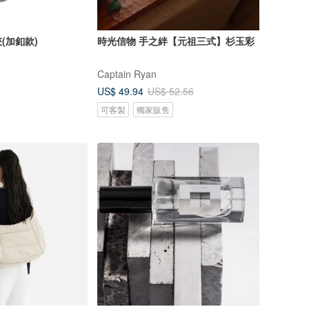
(加釦款)
時光信物 手之絆【元祖三式】杉玉彩
Captain Ryan
US$ 49.94
US$ 52.56
可客製
獨家販售