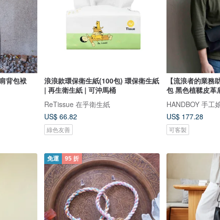
帆布單肩背包袱
浪浪款環保衛生紙(100包) 環保衛生紙
【流浪者的業務
| 再生衛生紙 | 可沖馬桶
包 黑色植鞣皮革
ReTissue 在乎衛生紙
HANDBOY 手工
US$ 66.82
US$ 177.28
綠色友善
可客製
免運
95 折