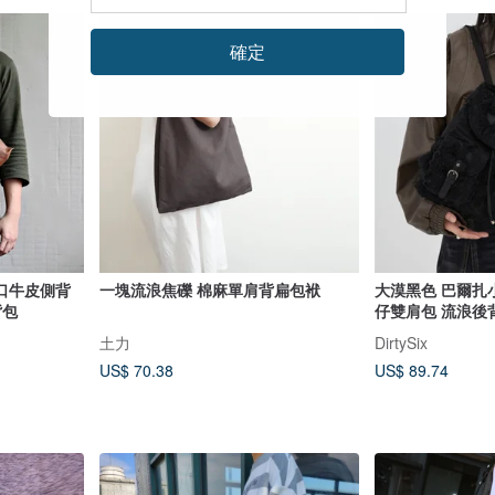
確定
口牛皮側背
一塊流浪焦礫 棉麻單肩背扁包袱
大漠黑色 巴爾扎
背包
仔雙肩包 流浪後
土力
DirtySix
US$ 70.38
US$ 89.74