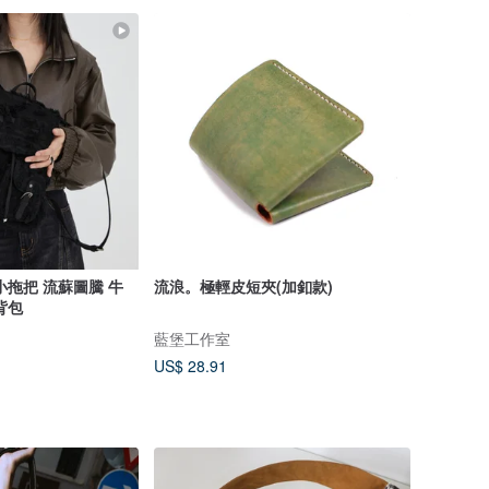
小拖把 流蘇圖騰 牛
流浪。極輕皮短夾(加釦款)
背包
藍堡工作室
US$ 28.91