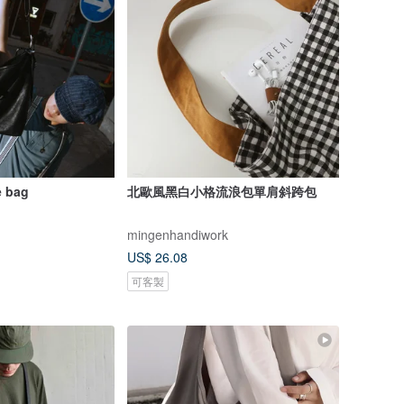
e bag
北歐風黑白小格流浪包單肩斜跨包
mingenhandiwork
US$ 26.08
可客製