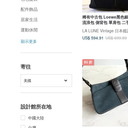
配件飾品
稀有中古包 Loewe黑色
居家生活
流浪包 側背包 單肩包 二
運動休閒
US$ 594.91
US$ 699.89
顯示更多
85 折
寄往
美國
設計館所在地
中國大陸
台灣