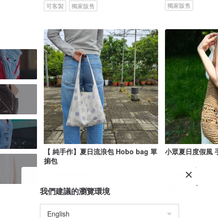
獨家販售
可客製
獨家販售
【 純手作】夏日流浪包 Hobo bag 單
小眾夏日度假風 
掮包
MA MA手作拼布
MOKAYA
US$ 39.65
US$ 44.27
我們建議的瀏覽環境