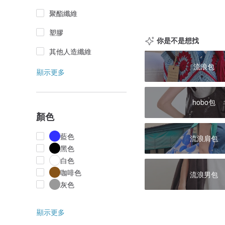
聚酯纖維
塑膠
你是不是想找
其他人造纖維
流浪包
顯示更多
hobo包
顏色
藍色
流浪肩包
黑色
白色
咖啡色
流浪男包
灰色
顯示更多