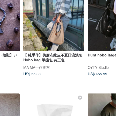
‧ 陰獸】い
【 純手作】仿麻布紋皮革夏日流浪包
Hunt hobo larg
Hobo bag 單掮包 共三色
MA MA手作拼布
OYTY Studio
US$ 55.68
US$ 455.99