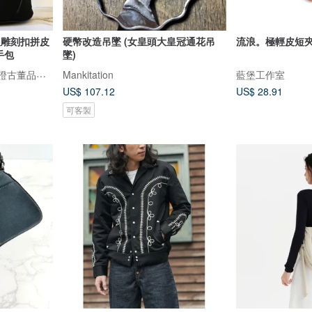
銀雕刻扣拼皮
硬幣改造吊墜 (女皇頭大皇冠通花吊
流浪。極輕皮短夾
手包
墜)
LA LUNE Vintage 日本鑑證古董品選物店
Mankitation
藍堡工作室
US$ 107.12
US$ 28.91
可客製