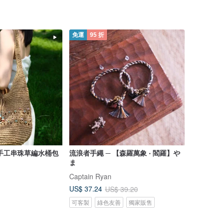
免運
95 折
手工串珠草編水桶包
流浪者手繩 ─ 【森羅萬象 ‧ 閻羅】や
ま
Captain Ryan
US$ 37.24
US$ 39.20
可客製
綠色友善
獨家販售