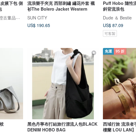
拼皮腋下包 側
流浪樂手夾克 西部刺繡 繡花外套 襯
Puff Hobo 
包
衫The Bolero Jacket Western
斜背流浪包
LA LUNE Vintage 日本鑑證古董品選物店
SUN CITY
Dude ＆ Bestie
US$ 190.65
US$ 87.09
可客製
免運
95 折
袱
黑色丹寧布打結旅行漂流人包BLACK
西域行旅 流浪者手
DENIM HOBO BAG
樓蘭 LOU LAN】