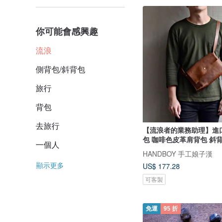
你可能會感興趣
流浪
側背包/斜背包
旅行
背包
去旅行
【流浪者的業務助理】進
包 咖啡色皮革肩背包 斜
一個人
HANDBOY 手工娘子漢
顯示更多
US$ 177.28
可客製
免運
95 折