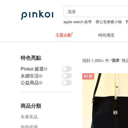
apple watch 錶帶
辦公室療癒小物
零錢包
斜背包
主題企劃
時尚潮流
特色亮點
找到 1,000+ 件 “
流浪
” 商
Pinkoi 嚴選
永續生活
85 折
公益商品
商品分類
衣著良品
包包提袋