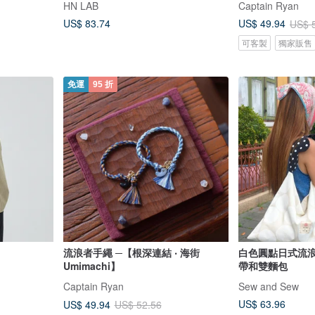
HN LAB
Captain Ryan
US$ 83.74
US$ 49.94
US$ 
可客製
獨家販售
免運
95 折
流浪者手繩 ─【根深連結 ‧ 海街
白色圓點日式流浪
Umimachi】
帶和雙麵包
Captain Ryan
Sew and Sew
US$ 63.96
US$ 49.94
US$ 52.56