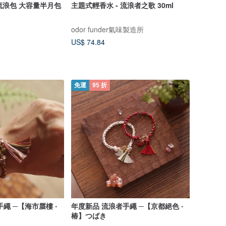
隨性流浪包 大容量半月包
主題式輕香水 - 流浪者之歌 30ml
odor funder氣味製造所
US$ 74.84
免運
95 折
繩 ─【海市蜃樓 ‧
年度新品 流浪者手繩 ─【京都絕色 ‧
椿】つばき