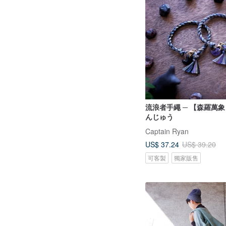
流浪者手繩 ─ 【森羅萬象 
んじゅう
Captain Ryan
US$ 37.24
US$ 39.20
可客製
獨家販售