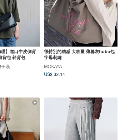
助理】進口牛皮側背
很特別的絨感 大容量 薄暮灰hobo包
肩背包 斜背包
字母刺繡
娘子漢
MOKAYA
US$ 32.14