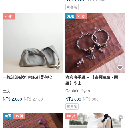
可客製
95 折
免運
95 折
一塊流浪砂岩 棉麻斜背包袱
流浪者手繩 ─ 【森羅萬象 ‧ 閻
羅】やま
土力
Captain Ryan
NT$ 2,080
NT$ 2,180
NT$ 836
NT$ 880
可客製
免運
95 折
88 折