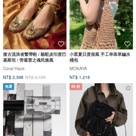
復古流浪者繫帶鞋 / 駱駝皮印度巴
小眾夏日度假風 手工串珠草編水
基斯坦 / 旁遮普之魂民族風
桶包
Coral Haze
MOKAYA
NT$ 2,398
NT$ 2,725
NT$ 1,218
免運
88 折