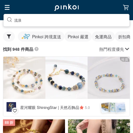
流浪
Pinkoi 跨境直送
Pinkoi 嚴選
免運商品
折扣商
熱門程度優先
找到 948 件商品
推廣
星河耀眼 ShiningStar | 天然石飾品
5.0
88 折