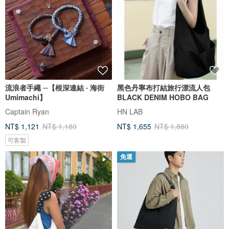
流浪者手繩 ─【根深連結 ‧ 海街
黑色丹寧布打結旅行漂流人包
Umimachi】
BLACK DENIM HOBO BAG
Captain Ryan
HN LAB
NT$ 1,121
NT$ 1,180
NT$ 1,655
NT$ 1,880
可客製
免運