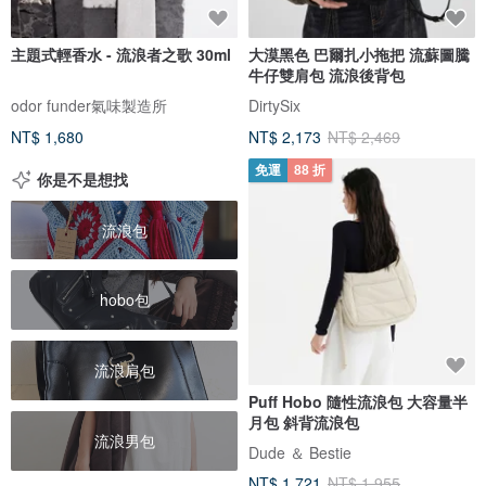
主題式輕香水 - 流浪者之歌 30ml
大漠黑色 巴爾扎小拖把 流蘇圖騰
牛仔雙肩包 流浪後背包
odor funder氣味製造所
DirtySix
NT$ 1,680
NT$ 2,173
NT$ 2,469
免運
88 折
你是不是想找
流浪包
hobo包
流浪肩包
Puff Hobo 隨性流浪包 大容量半
月包 斜背流浪包
流浪男包
Dude ＆ Bestie
NT$ 1,721
NT$ 1,955