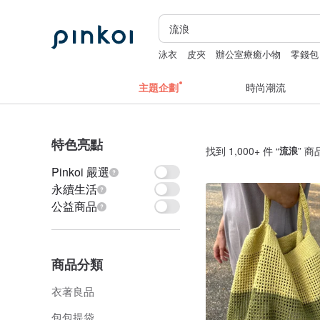
泳衣
皮夾
辦公室療癒小物
零錢包
主題企劃
時尚潮流
特色亮點
找到 1,000+ 件 “
流浪
” 商
Pinkoi 嚴選
永續生活
公益商品
商品分類
衣著良品
包包提袋