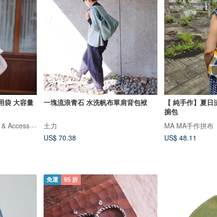
兩用袋 大容量
一塊流浪青石 水洗帆布單肩背包袱
【 純手作】夏日流浪
掮包
RBRK Designer handbag & Accessories
土力
MA MA手作拼布
US$ 70.38
US$ 48.11
免運
95 折