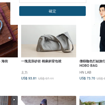
96 折
88 折
確定
 海街
一塊流浪砂岩 棉麻斜背包袱
僧棕咖色打結旅行
HOBO BAG
土力
HN LAB
US$ 93.81
US$ 73.70
US$ 97.11
US$ 