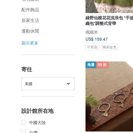
配件飾品
綠野仙蹤花花流浪包 *手
居家生活
織包*調整式背帶
運動休閒
織織米
US$ 159.47
顯示更多
可客製
獨家販售
免運
95 折
寄往
美國
設計館所在地
中國大陸
台灣