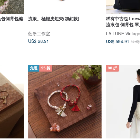
提包側背包編
流浪。極輕皮短夾(加釦款)
稀有中古包 Lo
流浪包 側背包 單
藍堡工作室
US$ 28.91
US$ 594.91
US$
免運
95 折
88 折