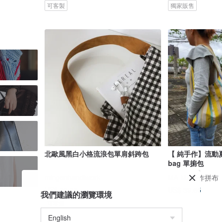
可客製
獨家販售
北歐風黑白小格流浪包單肩斜跨包
【 純手作】流動夏
bag 單掮包
mingenhandiwork
MA MA手作拼布
US$ 26.08
US$ 39.65
我們建議的瀏覽環境
可客製