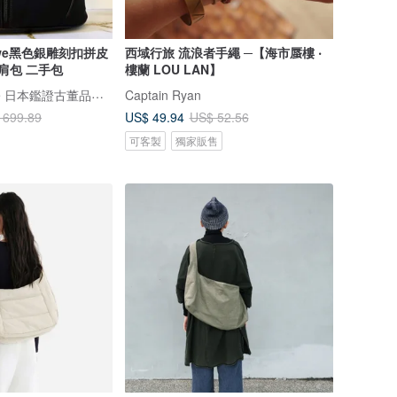
ewe黑色銀雕刻扣拼皮
西域行旅 流浪者手繩 ─【海市蜃樓 ‧
肩包 二手包
樓蘭 LOU LAN】
LA LUNE Vintage 日本鑑證古董品選物店
Captain Ryan
US$ 49.94
 699.89
US$ 52.56
可客製
獨家販售