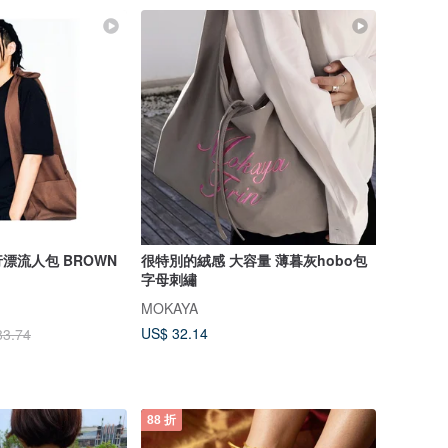
漂流人包 BROWN
很特別的絨感 大容量 薄暮灰hobo包
字母刺繡
MOKAYA
US$ 32.14
83.74
88 折