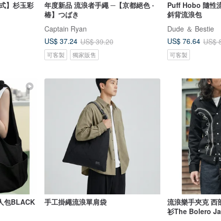
三式】杉玉彩
年度新品 流浪者手繩 ─【京都絕色 ‧
Puff Hobo 
椿】つばき
斜背流浪包
Captain Ryan
Dude ＆ Bestie
US$ 37.24
US$ 76.64
US$ 39.20
US$ 
可客製
獨家販售
可客製
包BLACK
手工掛繩流浪單肩袋
流浪樂手夾克 西
衫The Bolero Ja