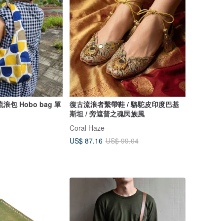
包 Hobo bag 單
復古流浪者繫帶鞋 / 駱駝皮印度巴基
斯坦 / 旁遮普之魂民族風
Coral Haze
US$ 87.16
US$ 99.04