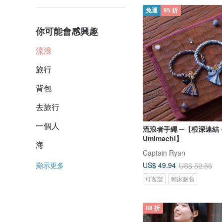
免運
95 折
你可能會感興趣
流浪
旅行
背包
去旅行
一個人
流浪者手繩 ─【根深連結 ‧
Umimachi】
海
Captain Ryan
顯示更多
US$ 49.94
US$ 52.56
可客製
獨家販售
88 折