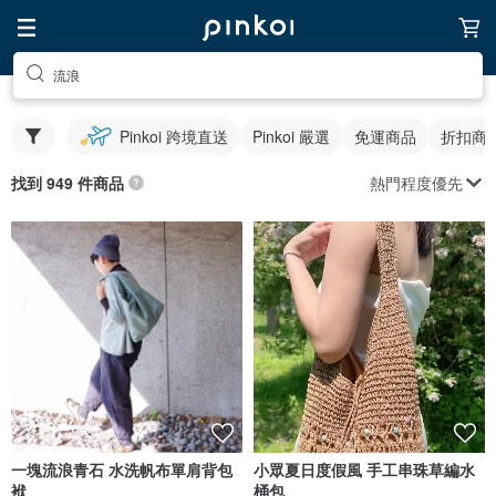
流浪
Pinkoi 跨境直送
Pinkoi 嚴選
免運商品
折扣商
熱門程度優先
找到 949 件商品
一塊流浪青石 水洗帆布單肩背包
小眾夏日度假風 手工串珠草編水
袱
桶包