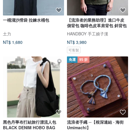
一桶淺沙揹袋 拉鍊水桶包
【流浪者的業務助理】進口牛皮
側背包 咖啡色皮革肩背包 斜背包
土力
HANDBOY 手工娘子漢
NT$ 1,680
NT$ 3,980
可客製
免運
95 折
黑色丹寧布打結旅行漂流人包
流浪者手繩 ─【根深連結 ‧ 海街
BLACK DENIM HOBO BAG
Umimachi】