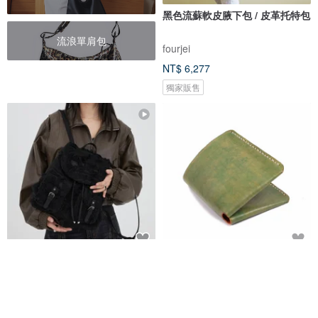
黑色流蘇軟皮腋下包 / 皮革托特包
流浪單肩包
fourjei
NT$ 6,277
獨家販售
大漠黑色 巴爾扎小拖把 流蘇圖騰
流浪。極輕皮短夾(加釦款)
牛仔雙肩包 流浪後背包
DirtySix
藍堡工作室
NT$ 2,469
NT$ 649