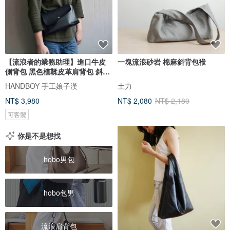
【流浪者的業務助理】進口牛皮
一塊流浪砂岩 棉麻斜背包袱
側背包 黑色植鞣皮革肩背包 斜背
包
HANDBOY 手工娘子漢
土力
NT$ 3,980
NT$ 2,080
NT$ 2,180
可客製
你是不是想找
hobo男包
hobo包男
流浪肩背包