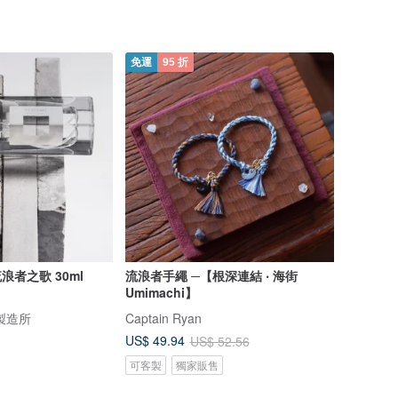
免運
95 折
主題式輕香水 - 流浪者之歌 30ml
流浪者手繩 ─【根深連結 ‧ 海街
Umimachi】
味製造所
Captain Ryan
US$ 49.94
US$ 52.56
可客製
獨家販售