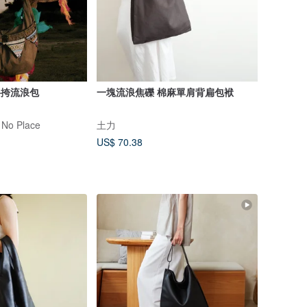
斜挎流浪包
一塊流浪焦礫 棉麻單肩背扁包袱
 No Place
土力
US$ 70.38