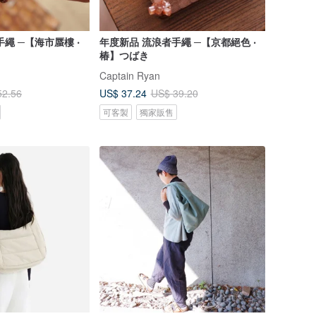
繩 ─【海市蜃樓 ‧
年度新品 流浪者手繩 ─【京都絕色 ‧
椿】つばき
Captain Ryan
US$ 37.24
52.56
US$ 39.20
可客製
獨家販售