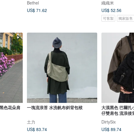
Bethel
織織米
US$ 71.62
US$ 52.56
可客製
獨家販售
配黑色花朵肩
一塊流浪苔 水洗帆布斜背包袱
大漠黑色 巴爾扎
仔雙肩包 流浪後
土力
DirtySix
US$ 83.74
US$ 89.74