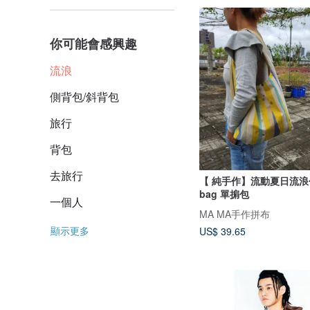
你可能會感興趣
流浪
側背包/斜背包
旅行
背包
去旅行
【 純手作】流動夏日流浪包
bag 單掮包
一個人
MA MA手作拼布
顯示更多
US$ 39.65