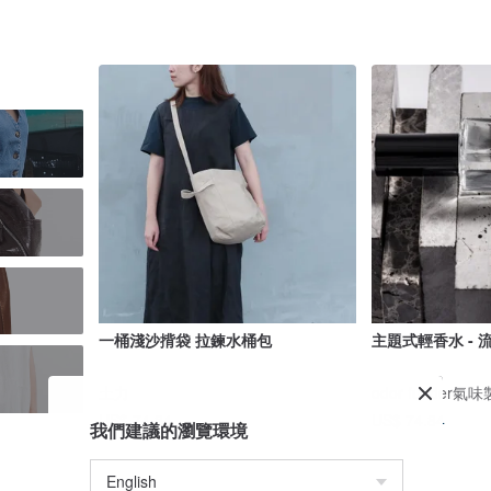
一桶淺沙揹袋 拉鍊水桶包
土力
odor funder氣
US$ 74.84
US$ 74.84
我們建議的瀏覽環境