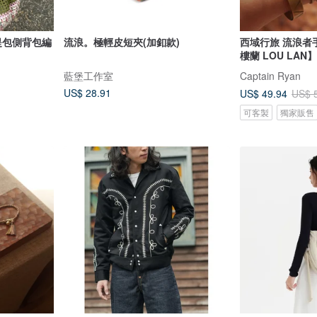
提包側背包編
流浪。極輕皮短夾(加釦款)
西域行旅 流浪者手
樓蘭 LOU LAN】
藍堡工作室
Captain Ryan
US$ 28.91
US$ 49.94
US$ 
可客製
獨家販售