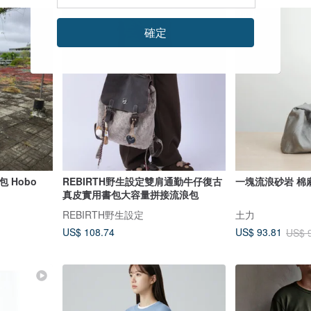
96 折
確定
 Hobo
REBIRTH野生設定雙肩通勤牛仔復古
一塊流浪砂岩 棉
真皮實用書包大容量拼接流浪包
REBIRTH野生設定
土力
US$ 108.74
US$ 93.81
US$ 