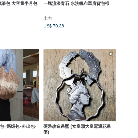
隨性流浪包 大容量半月包
一塊流浪青石 水洗帆布單肩背包袱
土力
US$ 70.38
包~媽媽包~外出包~
硬幣改造吊墜 (女皇頭大皇冠通花吊
墜)