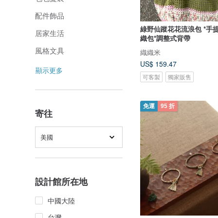
配件飾品
綠野仙蹤花花流浪包 *手
居家生活
織包*調整式背帶
風格文具
織織米
US$ 159.47
顯示更多
可客製
獨家販售
免運
95 折
寄往
美國
設計館所在地
中國大陸
台灣