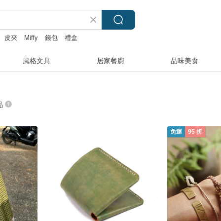
皮夾
Miffy
錢包
禮盒
風格文具
居家餐廚
品味美食
品
免運
95 折