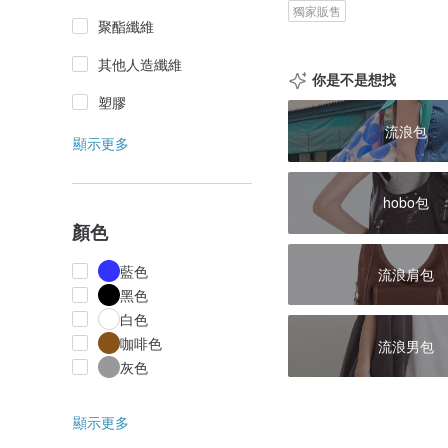
獨家販售
聚酯纖維
其他人造纖維
你是不是想找
塑膠
流浪包
顯示更多
hobo包
顏色
藍色
流浪肩包
黑色
白色
咖啡色
流浪男包
灰色
顯示更多