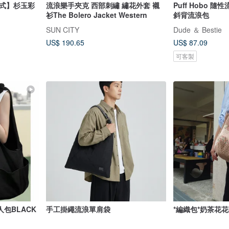
三式】杉玉彩
流浪樂手夾克 西部刺繡 繡花外套 襯
Puff Hobo 
衫The Bolero Jacket Western
斜背流浪包
SUN CITY
Dude ＆ Bestie
US$ 190.65
US$ 87.09
可客製
包BLACK
手工掛繩流浪單肩袋
*編織包*奶茶花花