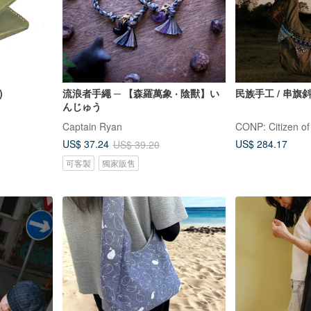
)
流浪者手繩 ─ 【森羅萬象 ‧ 陰獸】い
民族手工 / 串旗
んじゅう
Captain Ryan
CONP: Citizen of
US$ 284.17
US$ 37.24
US$ 39.20
可客製
獨家販售