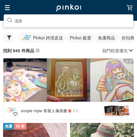
流浪
Pinkoi 跨境直送
Pinkoi 嚴選
免運商品
折扣商
熱門程度優先
找到 945 件商品
推廣
4
+
simple triple 客製人像插畫
5.0
免運
95 折