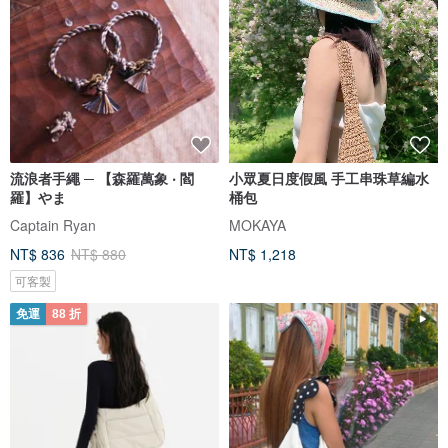
流浪者手繩 ─ 【森羅萬象 ‧ 閻
小眾夏日度假風 手工串珠草編水
羅】やま
桶包
Captain Ryan
MOKAYA
NT$ 836
NT$ 880
NT$ 1,218
可客製
免運
88 折