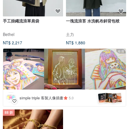
手工掛繩流浪單肩袋
一塊流浪苔 水洗帆布斜背包袱
Bethel
土力
NT$ 2,217
NT$ 1,880
推廣
4
+
simple triple 客製人像插畫
5.0
88 折