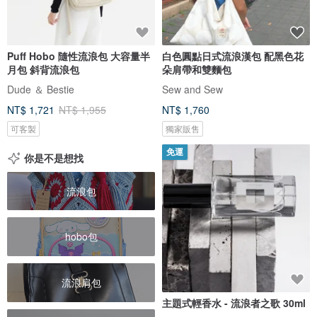
Puff Hobo 隨性流浪包 大容量半
白色圓點日式流浪漢包 配黑色花
月包 斜背流浪包
朵肩帶和雙麵包
Dude ＆ Bestie
Sew and Sew
NT$ 1,721
NT$ 1,955
NT$ 1,760
可客製
獨家販售
免運
你是不是想找
流浪包
hobo包
流浪肩包
主題式輕香水 - 流浪者之歌 30ml