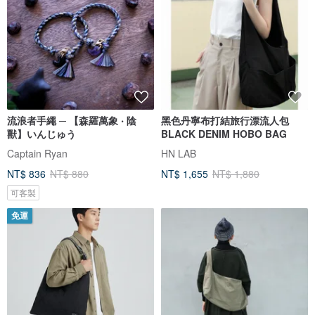
流浪者手繩 ─ 【森羅萬象 ‧ 陰
黑色丹寧布打結旅行漂流人包
獸】いんじゅう
BLACK DENIM HOBO BAG
Captain Ryan
HN LAB
NT$ 836
NT$ 880
NT$ 1,655
NT$ 1,880
可客製
免運