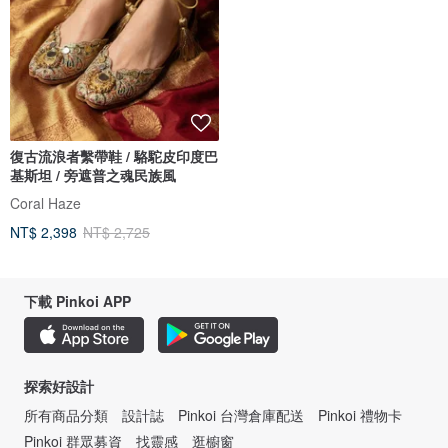
復古流浪者繫帶鞋 / 駱駝皮印度巴
基斯坦 / 旁遮普之魂民族風
Coral Haze
NT$ 2,398
NT$ 2,725
下載 Pinkoi APP
探索好設計
所有商品分類
設計誌
Pinkoi 台灣倉庫配送
Pinkoi 禮物卡
Pinkoi 群眾募資
找靈感
逛櫥窗