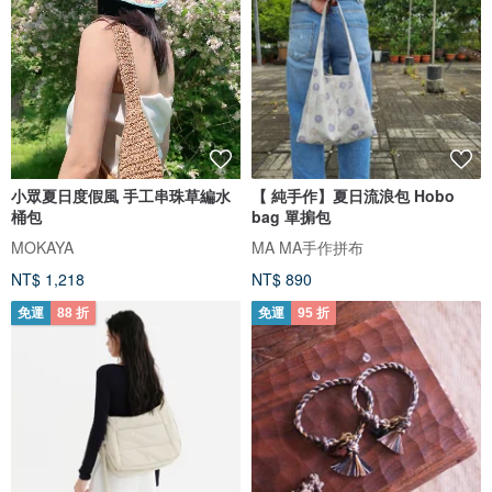
小眾夏日度假風 手工串珠草編水
【 純手作】夏日流浪包 Hobo
桶包
bag 單掮包
MOKAYA
MA MA手作拼布
NT$ 1,218
NT$ 890
免運
88 折
免運
95 折