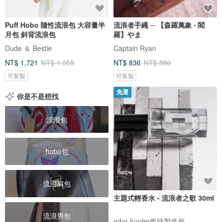
Puff Hobo 隨性流浪包 大容量半
流浪者手繩 ─ 【森羅萬象 ‧ 閻
月包 斜背流浪包
羅】やま
Dude ＆ Bestie
Captain Ryan
NT$ 1,721
NT$ 1,955
NT$ 836
NT$ 880
可客製
可客製
免運
你是不是想找
流浪包
hobo包
流浪肩包
主題式輕香水 - 流浪者之歌 30ml
流浪男包
odor funder氣味製造所