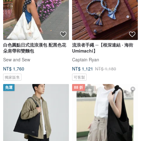
白色圓點日式流浪漢包 配黑色花
流浪者手繩 ─【根深連結 ‧ 海街
朵肩帶和雙麵包
Umimachi】
Sew and Sew
Captain Ryan
NT$ 1,760
NT$ 1,121
NT$ 1,180
獨家販售
可客製
免運
88 折