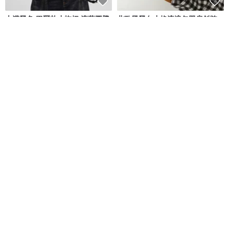
大漠黑色 巴爾扎小拖把 流蘇圖騰
北歐風黑白小格流浪包單肩斜跨
牛仔雙肩包 流浪後背包
包
DirtySix
mingenhandiwork
NT$ 2,469
NT$ 718
可客製
【流浪者的業務助理】進口牛皮
流浪。極輕皮短夾(加釦款)
側背包 黑色植鞣皮革肩背包 斜背
包
HANDBOY 手工娘子漢
藍堡工作室