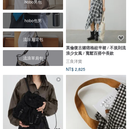
hobo男包
hobo包男
流浪肩背包
英倫復古嬉痞格紋半裙 / 不規則流
浪少女風 / 寬鬆百搭中長款
流浪單肩包
三良洋貨
NT$ 2,825