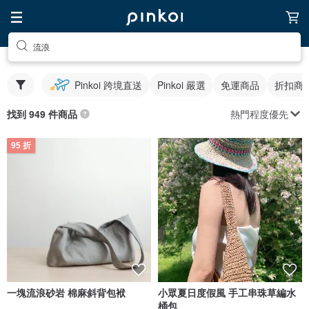
流浪
Pinkoi 跨境直送
Pinkoi 嚴選
免運商品
折扣商
熱門程度優先
找到 949 件商品
95 折
一塊流浪砂岩 棉麻斜背包袱
小眾夏日度假風 手工串珠草編水
桶包