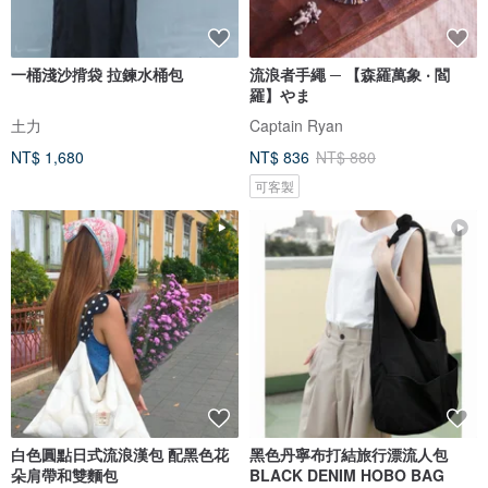
一桶淺沙揹袋 拉鍊水桶包
流浪者手繩 ─ 【森羅萬象 ‧ 閻
羅】やま
土力
Captain Ryan
NT$ 1,680
NT$ 836
NT$ 880
可客製
白色圓點日式流浪漢包 配黑色花
黑色丹寧布打結旅行漂流人包
朵肩帶和雙麵包
BLACK DENIM HOBO BAG