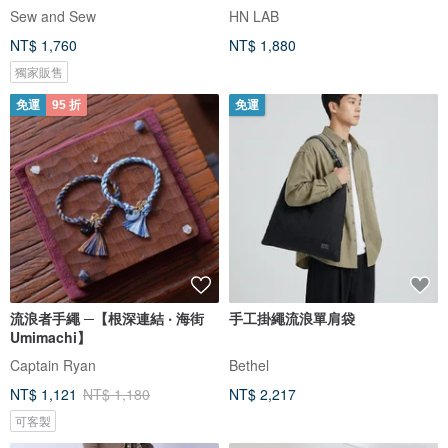
Sew and Sew
HN LAB
NT$ 1,760
NT$ 1,880
獨家販售
免運
95 折
免運
流浪者手繩 ─【根深連結 ‧ 海街
手工掛繩流浪單肩袋
Umimachi】
Captain Ryan
Bethel
NT$ 1,121
NT$ 1,180
NT$ 2,217
可客製