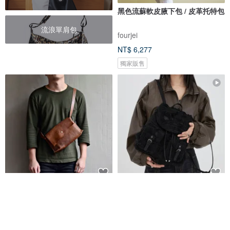
黑色流蘇軟皮腋下包 / 皮革托特包
流浪單肩包
fourjei
NT$ 6,277
獨家販售
【流浪者的業務助理】進口牛皮
大漠黑色 巴爾扎小拖把 流蘇圖騰
側背包 咖啡色皮革肩背包 斜背包
牛仔雙肩包 流浪後背包
HANDBOY 手工娘子漢
DirtySix
NT$ 3,980
NT$ 2,469