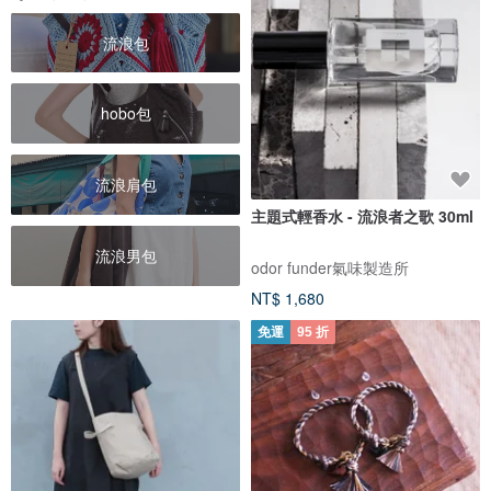
流浪包
hobo包
流浪肩包
主題式輕香水 - 流浪者之歌 30ml
流浪男包
odor funder氣味製造所
NT$ 1,680
免運
95 折