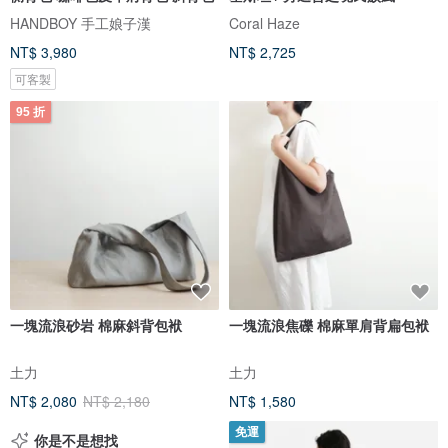
HANDBOY 手工娘子漢
Coral Haze
NT$ 3,980
NT$ 2,725
可客製
95 折
一塊流浪砂岩 棉麻斜背包袱
一塊流浪焦礫 棉麻單肩背扁包袱
土力
土力
NT$ 2,080
NT$ 2,180
NT$ 1,580
免運
你是不是想找