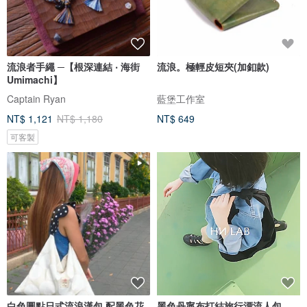
流浪者手繩 ─【根深連結 ‧ 海街
流浪。極輕皮短夾(加釦款)
Umimachi】
Captain Ryan
藍堡工作室
NT$ 1,121
NT$ 1,180
NT$ 649
可客製
白色圓點日式流浪漢包 配黑色花
黑色丹寧布打結旅行漂流人包