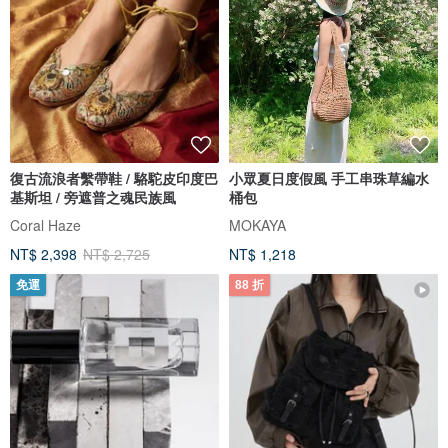
復古流浪者繫帶鞋 / 駱駝皮印度巴
小眾夏日度假風 手工串珠草編水
基斯坦 / 旁遮普之魂民族風
桶包
Coral Haze
MOKAYA
NT$ 2,398
NT$ 2,725
NT$ 1,218
免運
88 折