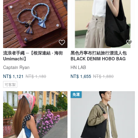
流浪者手繩 ─【根深連結 ‧ 海街
黑色丹寧布打結旅行漂流人包
Umimachi】
BLACK DENIM HOBO BAG
Captain Ryan
HN LAB
NT$ 1,121
NT$ 1,180
NT$ 1,655
NT$ 1,880
可客製
免運