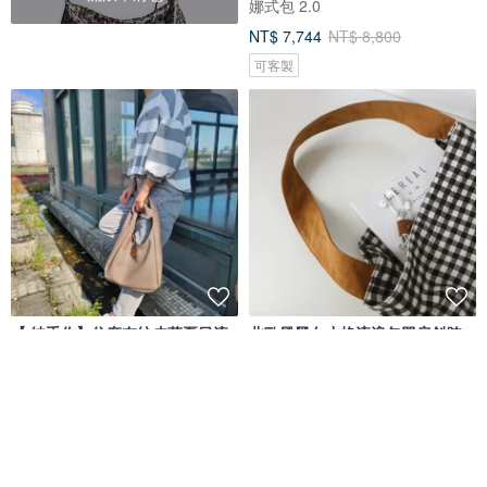
娜式包 2.0
NT$ 7,744
NT$ 8,800
可客製
【 純手作】仿麻布紋皮革夏日流
北歐風黑白小格流浪包單肩斜跨
浪包 Hobo bag 單掮包 共三色
包
MA MA手作拼布
mingenhandiwork
NT$ 1,250
NT$ 718
可客製