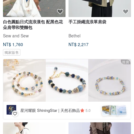
白色圓點日式流浪漢包 配黑色花
手工掛繩流浪單肩袋
朵肩帶和雙麵包
Sew and Sew
Bethel
NT$ 1,760
NT$ 2,217
獨家販售
推廣
星河耀眼 ShiningStar | 天然石飾品
5.0