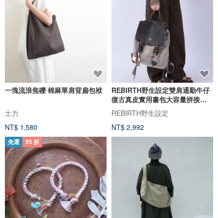
一塊流浪焦礫 棉麻單肩背扁包袱
REBIRTH野生設定雙肩通勤牛仔
復古真皮實用書包大容量拼接流
浪包
土力
REBIRTH野生設定
NT$ 1,580
NT$ 2,992
免運
95 折