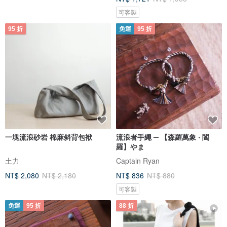
可客製
95 折
免運
95 折
一塊流浪砂岩 棉麻斜背包袱
流浪者手繩 ─ 【森羅萬象 ‧ 閻
羅】やま
土力
Captain Ryan
NT$ 2,080
NT$ 2,180
NT$ 836
NT$ 880
可客製
免運
95 折
88 折