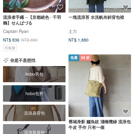
流浪者手繩 ─【京都絕色 ‧ 千羽
一塊流浪苔 水洗帆布斜背包袱
鶴】せんばづる
Captain Ryan
土力
NT$ 836
NT$ 880
NT$ 1,880
可客製
免運
88 折
你是不是想找
hobo男包
hobo包男
流浪肩背包
舊城身影 鱷魚紋 淺橄欖綠 流浪包
牛皮 手作 只有一個
流浪單肩包