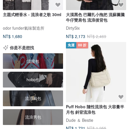
主題式輕香水 - 流浪者之歌 30ml
大漠黑色 巴爾扎小拖把 流蘇圖騰
牛仔雙肩包 流浪後背包
odor funder氣味製造所
DirtySix
NT$ 1,680
NT$ 2,173
NT$ 2,469
免運
88 折
你是不是想找
流浪包
hobo包
流浪肩包
Puff Hobo 隨性流浪包 大容量半
月包 斜背流浪包
流浪男包
Dude ＆ Bestie
NT$ 1,721
NT$ 1,955