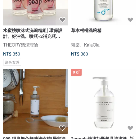
水蜜桃噴沫式洗碗精組│環保設
草本柑橘洗碗精
計、好沖洗。噴瓶+2補充瓶
(500ml)
THEORY清潔理論
耕樂。KaiaOla
NT$ 350
NT$ 380
綠色友善
9 折
099 經典無色無味洗碗精(居家清
2angels植潔奶瓶餐具清潔液_新