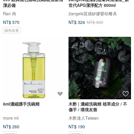
潔必備
世代APG潔淨配方 800ml
Ran 冉
2angels質感矽膠嬰幼餐具
NT$ 570
NT$ 324
NT$ 360
綠色友善
6ml濃縮護手洗碗精
木酢 | 濃縮洗碗精 植萃成分 / 不
傷手 / 環境友善
more ml
木酢達人Taiwan
NT$ 260
NT$ 190