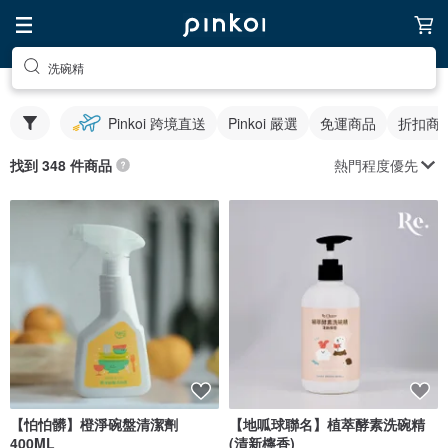
洗碗精
Pinkoi 跨境直送
Pinkoi 嚴選
免運商品
折扣商
熱門程度優先
找到 348 件商品
【怕怕髒】橙淨碗盤清潔劑
【地呱球聯名】植萃酵素洗碗精
400ML
(清新檸香)