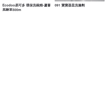
Ecodoo易可多 環保洗碗精-蘆薈
091 寶寶器皿洗滌劑
馬鞭草500m
Ecodoo易可多 法國環保有機清潔劑
Ran 冉
NT$ 290
NT$ 680
綠色友善
免運
泡泡洗碗噴霧-濃縮補充裝 - 1L
小資清潔組合-爐具/水垢/浴室/洗
碗精
HYGINOVA
more ml
NT$ 701
NT$ 999