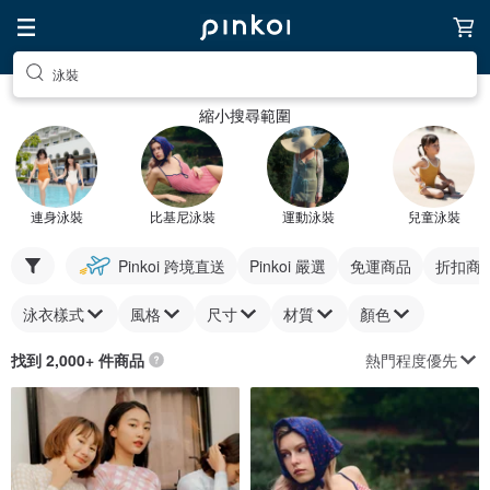
泳裝
縮小搜尋範圍
連身泳裝
比基尼泳裝
運動泳裝
兒童泳裝
Pinkoi 跨境直送
Pinkoi 嚴選
免運商品
折扣商
泳衣樣式
風格
尺寸
材質
顏色
熱門程度優先
找到 2,000+ 件商品