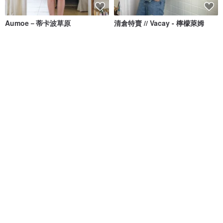
Aumoe－蒂卡波草原
清倉特賣 // Vacay - 檸檬萊姆
ROREKA
onyourbutt_onyourboobs
NT$ 2,426
NT$ 2,756
NT$ 682
綠色友善
8 人正準備購買
免運
88 折
when.we.summer 泳裝 / La
Chloe - 薄荷綠 / 加勒比海藍 / 泳
lady / Black
裝
when.we.summer
MAILLOT CO.