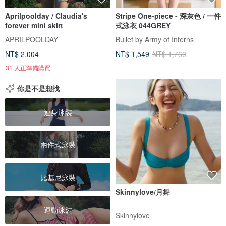
Aprilpoolday / Claudia's
Stripe One-piece - 深灰色 / 一件
forever mini skirt
式泳衣 044GREY
APRILPOOLDAY
Bullet by Army of Interns
NT$ 2,004
NT$ 1,549
NT$ 1,760
31 人正準備購買
你是不是想找
連身泳裝
兩件式泳裝
比基尼泳裝
Skinnylove/月舞
運動泳裝
Skinnylove