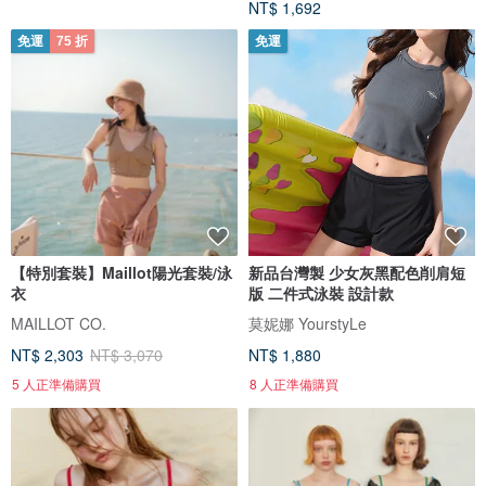
NT$ 1,692
免運
75 折
免運
【特別套裝】Maillot陽光套裝/泳
新品台灣製 少女灰黑配色削肩短
衣
版 二件式泳裝 設計款
MAILLOT CO.
莫妮娜 YourstyLe
NT$ 2,303
NT$ 3,070
NT$ 1,880
5 人正準備購買
8 人正準備購買