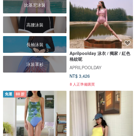
比基尼泳裝
高腰泳裝
長袖泳裝
Aprilpoolday 泳衣 / 獨家 / 紅色
格紋呢
泳裝罩衫
APRILPOOLDAY
NT$ 3,426
8 人正準備購買
免運
88 折