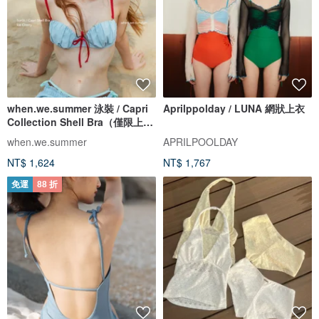
when.we.summer 泳裝 / Capri
Aprilppolday / LUNA 網狀上衣
Collection Shell Bra（僅限上
衣）
when.we.summer
APRILPOOLDAY
NT$ 1,624
NT$ 1,767
免運
88 折