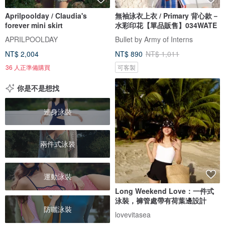
Aprilpoolday / Claudia's
無袖泳衣上衣 / Primary 背心款－
forever mini skirt
水彩印花【單品販售】034WATE
APRILPOOLDAY
Bullet by Army of Interns
NT$ 2,004
NT$ 890
NT$ 1,011
36 人正準備購買
可客製
你是不是想找
連身泳裝
兩件式泳裝
運動泳裝
Long Weekend Love：一件式
泳裝，褲管處帶有荷葉邊設計
防曬泳裝
lovevitasea