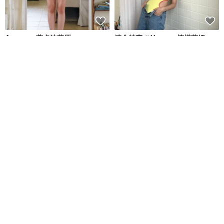
Aumoe－蒂卡波草原
清倉特賣 // Vacay - 檸檬萊姆
ROREKA
onyourbutt_onyourboobs
NT$ 2,426
NT$ 2,756
NT$ 682
綠色友善
8 人正準備購買
免運
88 折
【SARLEE】熱銷款 有袖兩截褲
Crossback 秋季橙色限量版/泳裝
泳衣(附襯墊及泳帽)