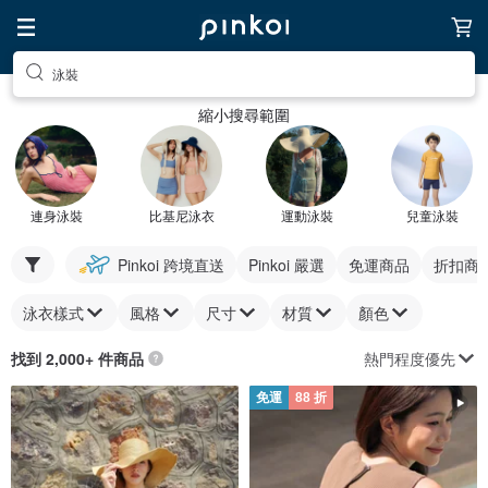
泳裝
縮小搜尋範圍
連身泳裝
比基尼泳衣
運動泳裝
兒童泳裝
Pinkoi 跨境直送
Pinkoi 嚴選
免運商品
折扣商
泳衣樣式
風格
尺寸
材質
顏色
熱門程度優先
找到 2,000+ 件商品
免運
88 折