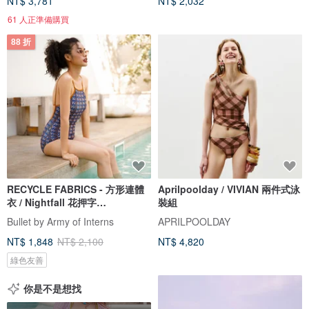
NT$ 3,781
NT$ 2,032
61 人正準備購買
88 折
RECYCLE FABRICS - 方形連體
Aprilpoolday / VIVIAN 兩件式泳
衣 / Nightfall 花押字
裝組
BLT064NIGH
Bullet by Army of Interns
APRILPOOLDAY
NT$ 1,848
NT$ 2,100
NT$ 4,820
綠色友善
你是不是想找