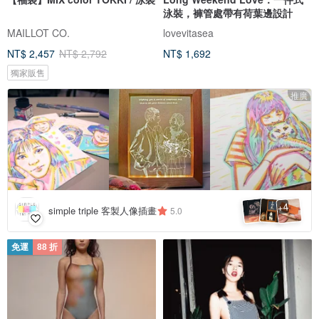
泳裝，褲管處帶有荷葉邊設計
MAILLOT CO.
lovevitasea
NT$ 2,457
NT$ 2,792
NT$ 1,692
獨家販售
推廣
4
+
simple triple 客製人像插畫
5.0
免運
88 折