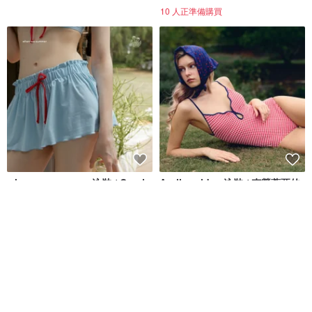
10 人正準備購買
when.we.summer 泳裝 / Capri
Aprilpoolday 泳裝 / 克勞蒂亞的
系列 貝殼裙 (僅限裙子)
永恆一件式泳裝
when.we.summer
APRILPOOLDAY
NT$ 1,624
NT$ 3,781
44 人正準備購買
免運
88 折