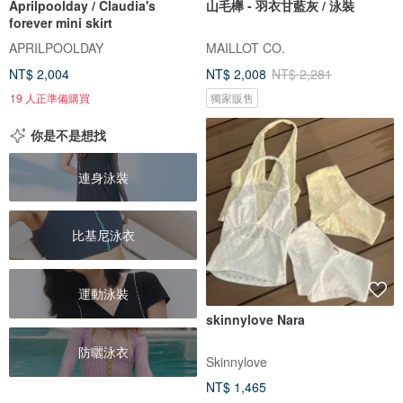
Aprilpoolday / Claudia's
山毛櫸 - 羽衣甘藍灰 / 泳裝
forever mini skirt
APRILPOOLDAY
MAILLOT CO.
NT$ 2,004
NT$ 2,008
NT$ 2,281
19 人正準備購買
獨家販售
你是不是想找
連身泳裝
比基尼泳衣
運動泳裝
skinnylove Nara
防曬泳衣
Skinnylove
NT$ 1,465