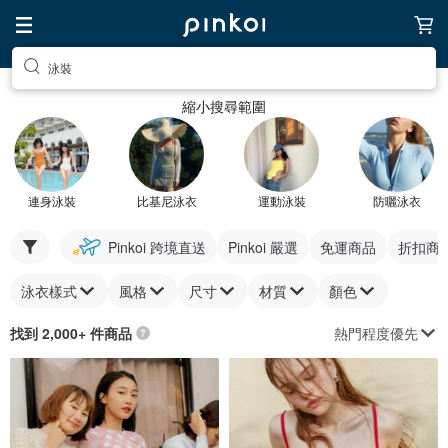
泳裝
縮小搜尋範圍
連身泳裝
比基尼泳衣
運動泳裝
防曬泳衣
Pinkoi 跨境直送
Pinkoi 嚴選
免運商品
折扣商
泳衣樣式
風格
尺寸
材質
顏色
熱門程度優先
找到 2,000+ 件商品