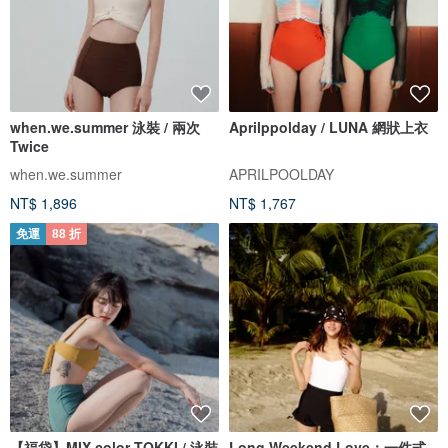
when.we.summer 泳裝 / 兩次
Aprilppolday / LUNA 網狀上衣
Twice
when.we.summer
APRILPOOLDAY
NT$ 1,896
NT$ 1,767
免運
88 折
【福袋】MIX color TOKKI / 泳裝
Long Weekend Love：一件式