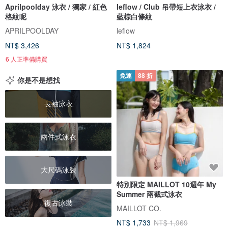
Aprilpoolday 泳衣 / 獨家 / 紅色
leflow / Club 吊帶短上衣泳衣 /
格紋呢
藍棕白條紋
APRILPOOLDAY
leflow
NT$ 3,426
NT$ 1,824
6 人正準備購買
免運
88 折
你是不是想找
長袖泳衣
兩件式泳衣
大尺碼泳裝
特別限定 MAILLOT 10週年 My
Summer 兩截式泳衣
復古泳裝
MAILLOT CO.
NT$ 1,733
NT$ 1,969