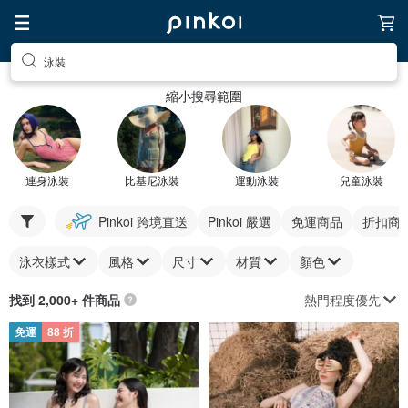
泳裝
縮小搜尋範圍
連身泳裝
比基尼泳裝
運動泳裝
兒童泳裝
Pinkoi 跨境直送
Pinkoi 嚴選
免運商品
折扣商
泳衣樣式
風格
尺寸
材質
顏色
熱門程度優先
找到 2,000+ 件商品
免運
88 折