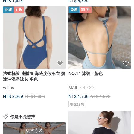
NT$ 1,624
NT$ 4,820
免運
8 折
免運
88 折
法式極簡 連體衣 海邊度假泳衣 競
NO.14 泳裝 - 藍色
速沖浪游泳衣 多色
valtos
MAILLOT CO.
NT$ 2,269
NT$ 2,836
NT$ 1,736
NT$ 1,972
獨家販售
你是不是想找
復古泳裝