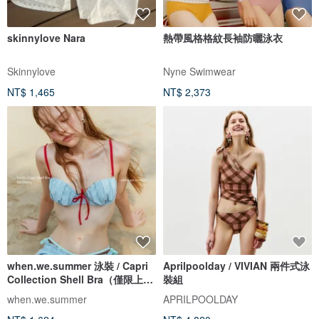
skinnylove Nara
熱帶風格格紋長袖防曬泳衣
Skinnylove
Nyne Swimwear
NT$ 1,465
NT$ 2,373
when.we.summer 泳裝 / Capri
Aprilpoolday / VIVIAN 兩件式泳
Collection Shell Bra（僅限上
裝組
衣）
when.we.summer
APRILPOOLDAY