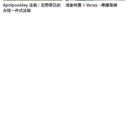
Aprilpoolday 泳裝 / 克勞蒂亞的
清倉特賣 // Vacay - 檸檬萊姆
永恆一件式泳裝
APRILPOOLDAY
onyourbutt_onyourboobs
NT$ 3,781
NT$ 682
56 人正準備購買
8 人正準備購買
免運
88 折
免運
88 折
交叉露背連身泳裝 - 藍色
Crossback 秋季橙色限量版/泳裝
MAILLOT CO.
MAILLOT CO.
NT$ 1,473
NT$ 1,673
NT$ 2,101
NT$ 2,387