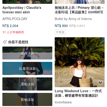
Aprilpoolday / Claudia's
無袖泳衣上衣 / Primary 背心款－
forever mini skirt
水彩印花【單品販售】034WATE
APRILPOOLDAY
Bullet by Army of Interns
NT$ 2,004
NT$ 890
NT$ 1,011
31 人正準備購買
可客製
你是不是想找
連身泳裝
比基尼泳裝
運動泳裝
Long Weekend Love：一件式
泳裝，褲管處帶有荷葉邊設計
長袖泳裝
lovevitasea