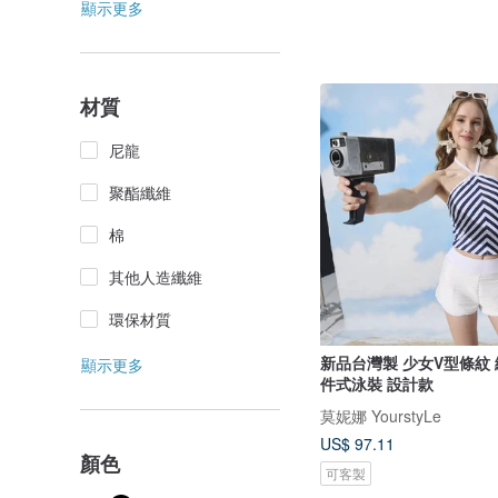
顯示更多
材質
尼龍
聚酯纖維
棉
其他人造纖維
環保材質
新品台灣製 少女V型條紋
顯示更多
件式泳裝 設計款
莫妮娜 YourstyLe
US$ 97.11
顏色
可客製