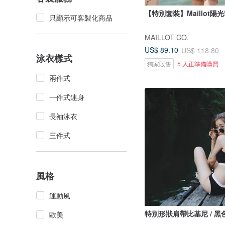
【特別套裝】Maillot陽
只顯示可客製化商品
MAILLOT CO.
US$ 89.10
US$ 118.80
泳衣樣式
獨家販售
5 人正準備購買
兩件式
一件式連身
長袖泳衣
三件式
風格
運動風
特別形狀肩帶比基尼 / 黑
歐美