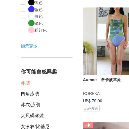
黑色
藍色
白色
綠色
粉紅色
顯示更多
你可能會感興趣
Aumoe－蒂卡波草原
泳裝
四角泳裝
ROREKA
US$ 79.00
泳衣/泳裝
綠色友善
大尺碼泳裝
女泳衣/比基尼
8 折