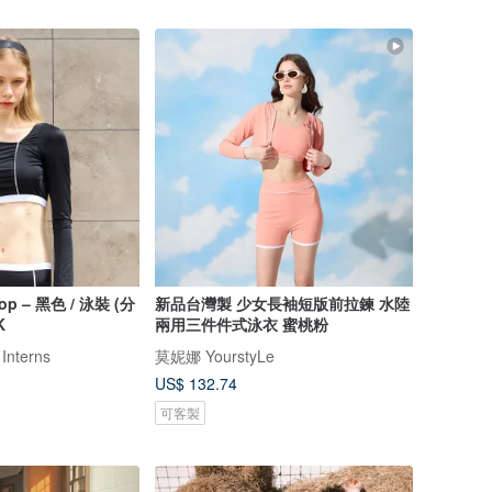
Top – 黑色 / 泳裝 (分
新品台灣製 少女長袖短版前拉鍊 水陸
K
兩用三件件式泳衣 蜜桃粉
 Interns
莫妮娜 YourstyLe
US$ 132.74
可客製