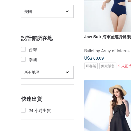
美國
Jaw Suit 海軍藍連身泳裝 
設計館所在地
台灣
Bullet by Army of Interns
US$ 68.09
泰國
可客製
獨家販售
9 人正
所有地區
快速出貨
24 小時出貨