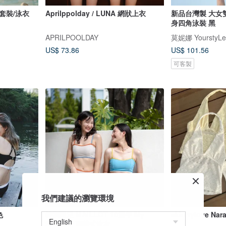
光套裝/泳衣
Aprilppolday / LUNA 網狀上衣
新品台灣製 大女
身四角泳裝 黑
APRILPOOLDAY
莫妮娜 YourstyLe
US$ 73.86
US$ 101.56
可客製
我們建議的瀏覽環境
色
特別限定 MAILLOT 10週年 My
skinnylove Nar
Summer 兩截式泳衣