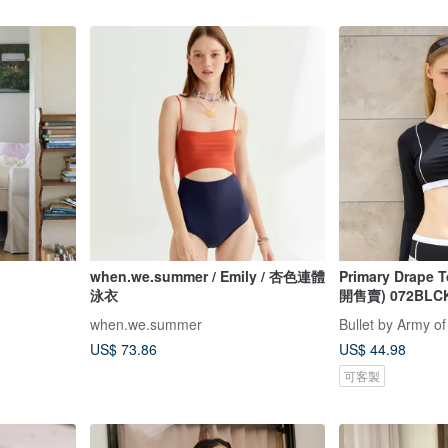
when.we.summer / Emily / 杏色連體
Primary Drape 
泳衣
開售賣) 072BLC
when.we.summer
Bullet by Army of
US$ 73.86
US$ 44.98
可客製