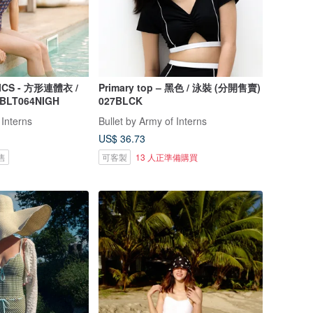
ICS - 方形連體衣 /
Primary top – 黑色 / 泳裝 (分開售賣)
 BLT064NIGH
027BLCK
 Interns
Bullet by Army of Interns
US$ 36.73
售
可客製
13 人正準備購買