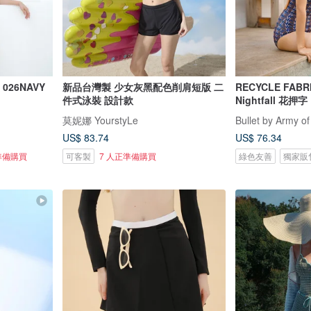
026NAVY
新品台灣製 少女灰黑配色削肩短版 二
RECYCLE FABR
件式泳裝 設計款
Nightfall 花押字
莫妮娜 YourstyLe
Bullet by Army of
US$ 83.74
US$ 76.34
準備購買
可客製
7 人正準備購買
綠色友善
獨家販