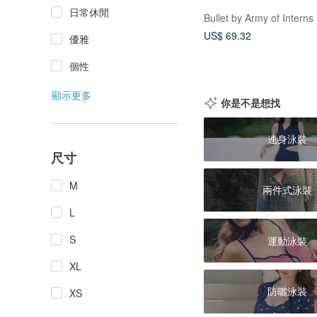
日常休閒
Bullet by Army of Interns
US$ 69.32
優雅
個性
顯示更多
你是不是想找
連身泳裝
尺寸
M
兩件式泳裝
L
S
運動泳裝
XL
防曬泳裝
XS