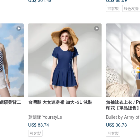
US$ 201.49
US$ 68.09
可客製
綠色友善
 繞頸美背二
台灣製 大女連身裙 加大~5L 泳裝
無袖泳衣上衣 / P
印花【單品販售】0
莫妮娜 YourstyLe
Bullet by Army of
US$ 83.74
US$ 36.73
可客製
可客製