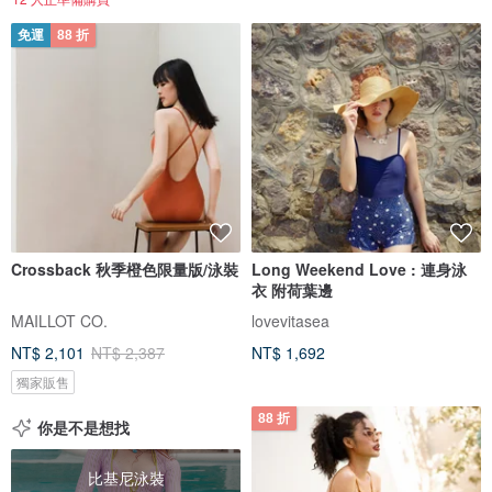
免運
88 折
Crossback 秋季橙色限量版/泳裝
Long Weekend Love : 連身泳
衣 附荷葉邊
MAILLOT CO.
lovevitasea
NT$ 2,101
NT$ 2,387
NT$ 1,692
獨家販售
88 折
你是不是想找
比基尼泳裝