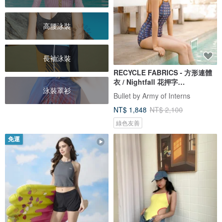
高腰泳裝
長袖泳裝
RECYCLE FABRICS - 方形連體
衣 / Nightfall 花押字
泳裝罩衫
BLT064NIGH
Bullet by Army of Interns
NT$ 1,848
NT$ 2,100
綠色友善
免運