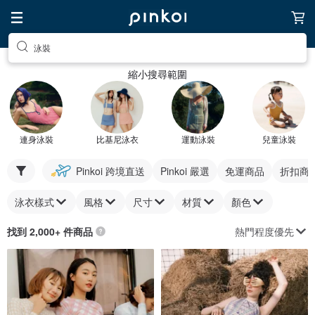
泳裝
縮小搜尋範圍
連身泳裝
比基尼泳衣
運動泳裝
兒童泳裝
Pinkoi 跨境直送
Pinkoi 嚴選
免運商品
折扣商
泳衣樣式
風格
尺寸
材質
顏色
熱門程度優先
找到 2,000+ 件商品