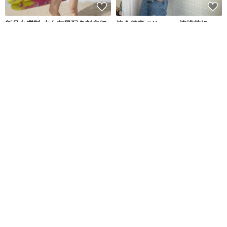
新品台灣製 少女灰黑配色削肩短
清倉特賣 // Vacay - 檸檬萊姆
版 二件式泳裝 設計款
莫妮娜 YourstyLe
onyourbutt_onyourboobs
NT$ 1,880
NT$ 682
8 人正準備購買
8 人正準備購買
叛逆少女 吊帶藍白條紋連身泳衣
Aprilpoolday 泳裝 / 克勞蒂亞的
永恆一件式泳裝
insos
APRILPOOLDAY