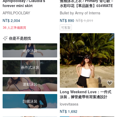
Aprilpoolday / Claudia's
無袖泳衣上衣 / Primary 背心款－
forever mini skirt
水彩印花【單品販售】034WATE
APRILPOOLDAY
Bullet by Army of Interns
NT$ 2,004
NT$ 890
NT$ 1,011
36 人正準備購買
可客製
你是不是想找
連身泳裝
兩件式泳裝
運動泳裝
Long Weekend Love：一件式
泳裝，褲管處帶有荷葉邊設計
防曬泳裝
lovevitasea
NT$ 1,692