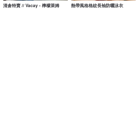
清倉特賣 // Vacay - 檸檬萊姆
熱帶風格格紋長袖防曬泳衣
onyourbutt_onyourboobs
Nyne Swimwear
NT$ 682
NT$ 2,373
8 人正準備購買
免運
88 折
基本款黑色防曬衣
Crossback 秋季橙色限量版/泳裝
purli
MAILLOT CO.
NT$ 1,465
NT$ 2,101
NT$ 2,387