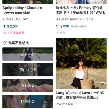
Aprilpoolday / Claudia's
無袖泳衣上衣 / Primary 背心款－
forever mini skirt
水彩印花【單品販售】034WATE
APRILPOOLDAY
Bullet by Army of Interns
NT$ 2,004
NT$ 890
NT$ 1,011
30 人正準備購買
可客製
你是不是想找
連身泳裝
兩件式泳裝
運動泳裝
Long Weekend Love：一件式
泳裝，褲管處帶有荷葉邊設計
防曬泳裝
lovevitasea