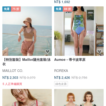
NT$ 1,692
免運
75 折
免運
88 折
【特別套裝】Maillot陽光套裝/泳
Aumoe－蒂卡波草原
衣
MAILLOT CO.
ROREKA
NT$ 2,303
NT$ 3,070
NT$ 2,426
NT$ 2,756
5 人正準備購買
綠色友善