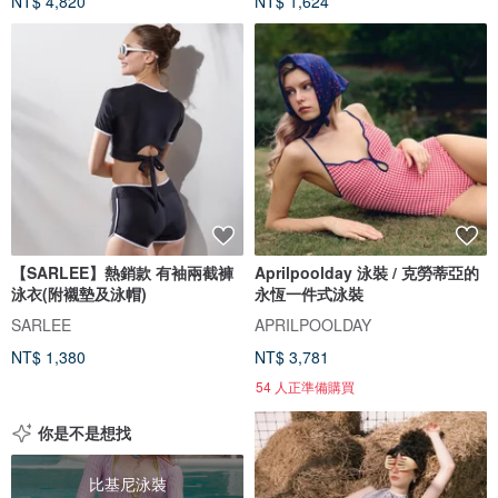
NT$ 4,820
NT$ 1,624
【SARLEE】熱銷款 有袖兩截褲
Aprilpoolday 泳裝 / 克勞蒂亞的
泳衣(附襯墊及泳帽)
永恆一件式泳裝
SARLEE
APRILPOOLDAY
NT$ 1,380
NT$ 3,781
54 人正準備購買
你是不是想找
比基尼泳裝