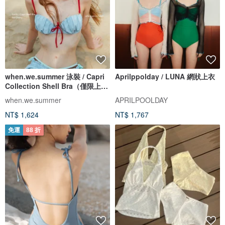
when.we.summer 泳裝 / Capri
Aprilppolday / LUNA 網狀上衣
Collection Shell Bra（僅限上
衣）
when.we.summer
APRILPOOLDAY
NT$ 1,624
NT$ 1,767
免運
88 折