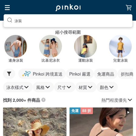
泳裝
縮小搜尋範圍
連身泳裝
比基尼泳衣
運動泳裝
兒童泳裝
Pinkoi 跨境直送
Pinkoi 嚴選
免運商品
折扣商
泳衣樣式
風格
尺寸
材質
顏色
熱門程度優先
找到 2,000+ 件商品
免運
88 折