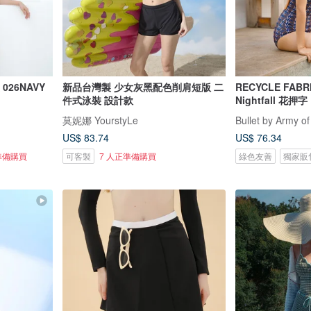
026NAVY
新品台灣製 少女灰黑配色削肩短版 二
RECYCLE FABR
件式泳裝 設計款
Nightfall 花押字
莫妮娜 YourstyLe
Bullet by Army of
US$ 83.74
US$ 76.34
準備購買
可客製
7 人正準備購買
綠色友善
獨家販