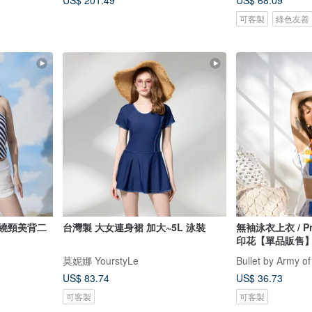
US$ 201.49
US$ 68.09
可客製
綠色友善
 繞頸美背二
台灣製 大女連身裙 加大~5L 泳裝
無袖泳衣上衣 / P
印花【單品販售】0
莫妮娜 YourstyLe
Bullet by Army of
US$ 83.74
US$ 36.73
可客製
可客製