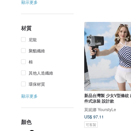
顯示更多
材質
尼龍
聚酯纖維
棉
其他人造纖維
環保材質
新品台灣製 少女V型條紋
顯示更多
件式泳裝 設計款
莫妮娜 YourstyLe
US$ 97.11
顏色
可客製