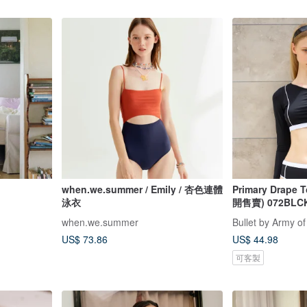
when.we.summer / Emily / 杏色連體
Primary Drape 
泳衣
開售賣) 072BLC
when.we.summer
Bullet by Army of
US$ 73.86
US$ 44.98
可客製