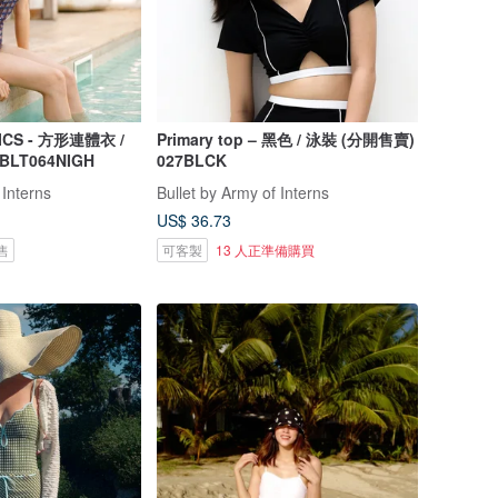
ICS - 方形連體衣 /
Primary top – 黑色 / 泳裝 (分開售賣)
 BLT064NIGH
027BLCK
 Interns
Bullet by Army of Interns
US$ 36.73
售
可客製
13 人正準備購買