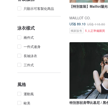
【特別套裝】Maillot陽
只顯示可客製化商品
MAILLOT CO.
US$ 89.10
US$ 118.80
泳衣樣式
獨家販售
5 人正準備購買
兩件式
一件式連身
長袖泳衣
三件式
風格
運動風
特別形狀肩帶比基尼 / 黑
歐美