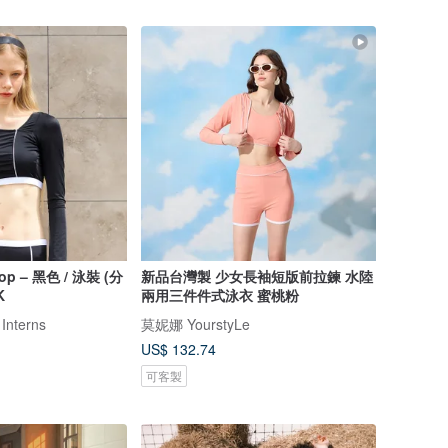
Top – 黑色 / 泳裝 (分
新品台灣製 少女長袖短版前拉鍊 水陸
K
兩用三件件式泳衣 蜜桃粉
 Interns
莫妮娜 YourstyLe
US$ 132.74
可客製