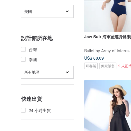
美國
Jaw Suit 海軍藍連身泳裝 
設計館所在地
台灣
Bullet by Army of Interns
US$ 68.09
泰國
可客製
獨家販售
9 人正
所有地區
快速出貨
24 小時出貨