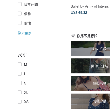
日常休閒
Bullet by Army of Interns
US$ 69.32
優雅
個性
顯示更多
你是不是想找
連身泳裝
尺寸
M
兩件式泳裝
L
S
運動泳裝
XL
防曬泳裝
XS