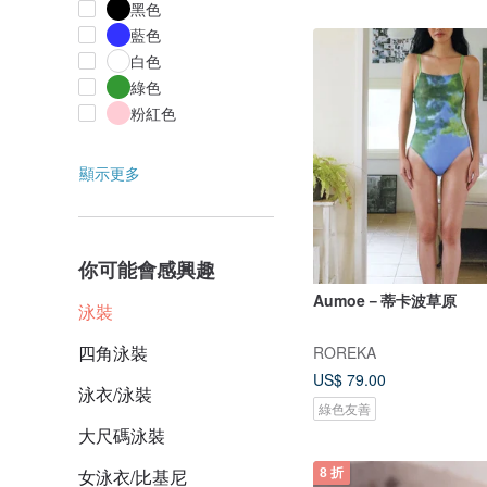
黑色
藍色
白色
綠色
粉紅色
顯示更多
你可能會感興趣
Aumoe－蒂卡波草原
泳裝
四角泳裝
ROREKA
US$ 79.00
泳衣/泳裝
綠色友善
大尺碼泳裝
女泳衣/比基尼
8 折