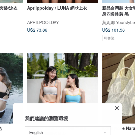
光套裝/泳衣
Aprilppolday / LUNA 網狀上衣
新品台灣製 大女
身四角泳裝 黑
APRILPOOLDAY
莫妮娜 YourstyLe
US$ 73.86
US$ 101.56
可客製
我們建議的瀏覽環境
色
特別限定 MAILLOT 10週年 My
skinnylove Nar
Summer 兩截式泳衣