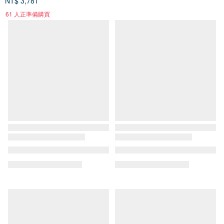
NT$ 3,781
NT$ 2,032
61 人正準備購買
88 折
RECYCLE FABRICS - 方形連體
Aprilpoolday / VIVIAN 兩件式泳
衣 / Nightfall 花押字
裝組
BLT064NIGH
Bullet by Army of Interns
APRILPOOLDAY
NT$ 1,848
NT$ 2,100
NT$ 4,820
綠色友善
你是不是想找