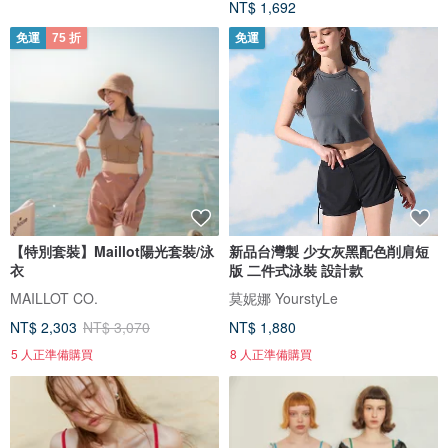
NT$ 1,692
免運
75 折
免運
【特別套裝】Maillot陽光套裝/泳
新品台灣製 少女灰黑配色削肩短
衣
版 二件式泳裝 設計款
MAILLOT CO.
莫妮娜 YourstyLe
NT$ 2,303
NT$ 3,070
NT$ 1,880
5 人正準備購買
8 人正準備購買