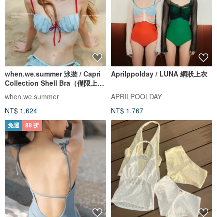
when.we.summer 泳裝 / Capri
Aprilppolday / LUNA 網狀上衣
Collection Shell Bra（僅限上
衣）
when.we.summer
APRILPOOLDAY
NT$ 1,624
NT$ 1,767
免運
88 折