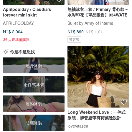
Aprilpoolday / Claudia's
無袖泳衣上衣 / Primary 背心款－
forever mini skirt
水彩印花【單品販售】034WATE
APRILPOOLDAY
Bullet by Army of Interns
NT$ 2,004
NT$ 890
NT$ 1,011
36 人正準備購買
可客製
你是不是想找
連身泳裝
兩件式泳裝
運動泳裝
Long Weekend Love：一件式
泳裝，褲管處帶有荷葉邊設計
防曬泳裝
lovevitasea