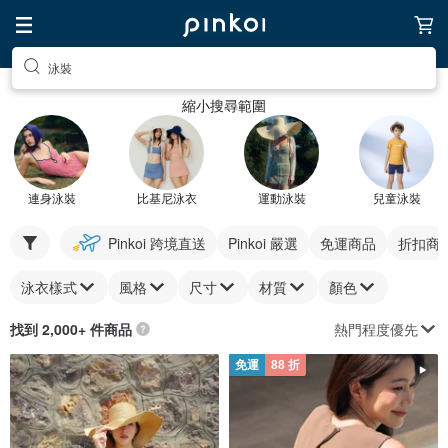
泳裝
縮小搜尋範圍
連身泳裝
比基尼泳衣
運動泳裝
兒童泳裝
Pinkoi 跨境直送
Pinkoi 嚴選
免運商品
折扣商
泳衣樣式
風格
尺寸
材質
顏色
熱門程度優先
找到 2,000+ 件商品
免運
88 折