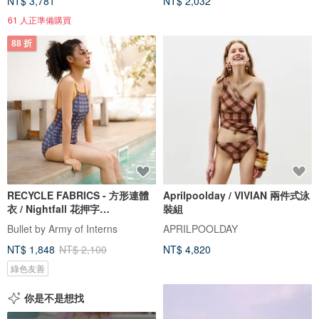
NT$ 3,781
NT$ 2,032
61 人正準備購買
88 折
RECYCLE FABRICS - 方形連體
Aprilpoolday / VIVIAN 兩件式泳
衣 / Nightfall 花押字
裝組
BLT064NIGH
Bullet by Army of Interns
APRILPOOLDAY
NT$ 1,848
NT$ 2,100
NT$ 4,820
綠色友善
你是不是想找