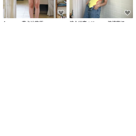
Aumoe－蒂卡波草原
清倉特賣 // Vacay - 檸檬萊姆
ROREKA
onyourbutt_onyourboobs
NT$ 2,426
NT$ 2,756
NT$ 682
綠色友善
8 人正準備購買
免運
88 折
【SARLEE】熱銷款 有袖兩截褲
Crossback 秋季橙色限量版/泳裝
泳衣(附襯墊及泳帽)