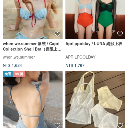
when.we.summer 泳裝 / Capri
Aprilppolday / LUNA 網狀上衣
Collection Shell Bra（僅限上
衣）
when.we.summer
APRILPOOLDAY
NT$ 1,624
NT$ 1,767
免運
88 折