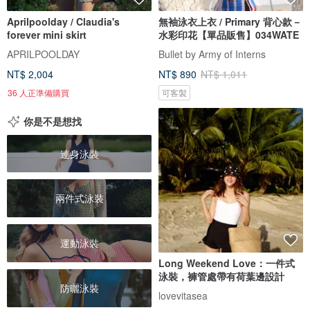
Aprilpoolday / Claudia's
無袖泳衣上衣 / Primary 背心款－
forever mini skirt
水彩印花【單品販售】034WATE
APRILPOOLDAY
Bullet by Army of Interns
NT$ 2,004
NT$ 890
NT$ 1,011
36 人正準備購買
可客製
你是不是想找
連身泳裝
兩件式泳裝
運動泳裝
Long Weekend Love：一件式
泳裝，褲管處帶有荷葉邊設計
防曬泳裝
lovevitasea