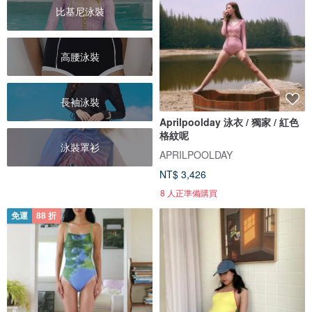
比基尼泳裝
高腰泳裝
長袖泳裝
Aprilpoolday 泳衣 / 獨家 / 紅色
格紋呢
泳裝罩衫
APRILPOOLDAY
NT$ 3,426
8 人正準備購買
免運
88 折