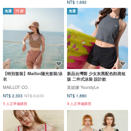
NT$ 1,692
免運
75 折
免運
【特別套裝】Maillot陽光套裝/泳
新品台灣製 少女灰黑配色削肩短
衣
版 二件式泳裝 設計款
MAILLOT CO.
莫妮娜 YourstyLe
NT$ 2,303
NT$ 3,070
NT$ 1,880
5 人正準備購買
8 人正準備購買