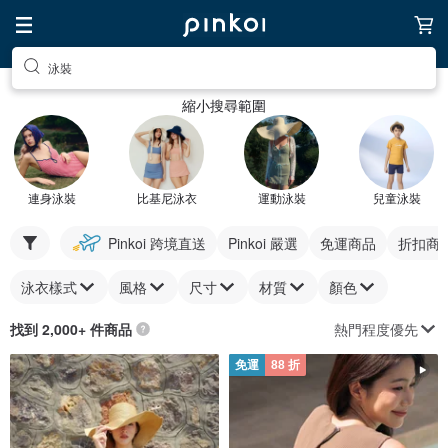
泳裝
縮小搜尋範圍
連身泳裝
比基尼泳衣
運動泳裝
兒童泳裝
Pinkoi 跨境直送
Pinkoi 嚴選
免運商品
折扣商
泳衣樣式
風格
尺寸
材質
顏色
熱門程度優先
找到 2,000+ 件商品
免運
88 折