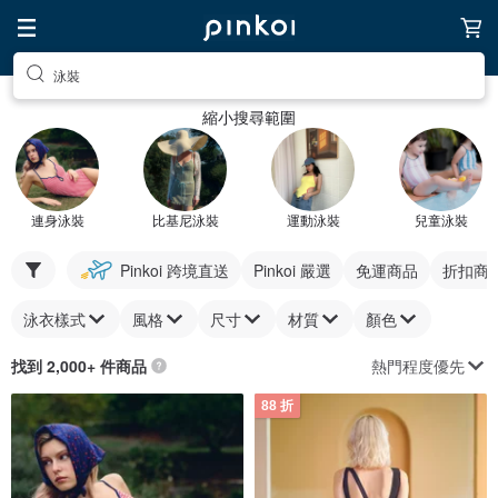
泳裝
縮小搜尋範圍
連身泳裝
比基尼泳裝
運動泳裝
兒童泳裝
Pinkoi 跨境直送
Pinkoi 嚴選
免運商品
折扣商
泳衣樣式
風格
尺寸
材質
顏色
熱門程度優先
找到 2,000+ 件商品
88 折