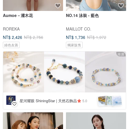
Aumoe－灌木花
NO.14 泳裝 - 藍色
ROREKA
MAILLOT CO.
NT$ 2,426
NT$ 2,756
NT$ 1,736
NT$ 1,972
綠色友善
獨家販售
推廣
星河耀眼 ShiningStar | 天然石飾品
5.0