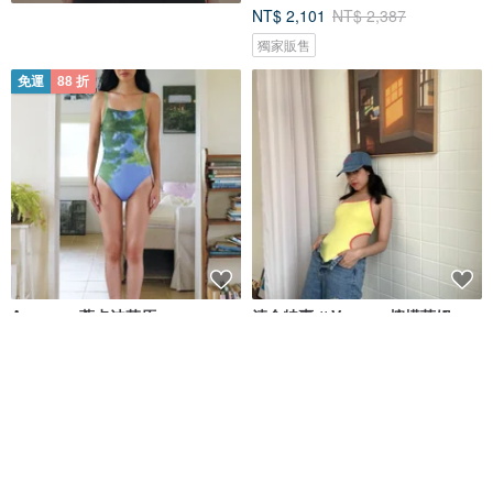
NT$ 2,101
NT$ 2,387
獨家販售
免運
88 折
Aumoe－蒂卡波草原
清倉特賣 // Vacay - 檸檬萊姆
ROREKA
onyourbutt_onyourboobs
NT$ 2,426
NT$ 2,756
NT$ 682
綠色友善
6 人正準備購買
免運
8 折