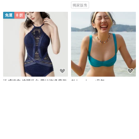
獨家販售
免運
8 折
性感鏤空 連體泳衣 蕾絲海邊度假
Skinnylove/月舞
掛脖泳裝
valtos
Skinnylove
NT$ 1,536
NT$ 1,919
NT$ 1,351