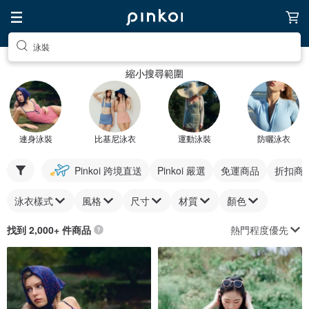
泳裝
縮小搜尋範圍
連身泳裝
比基尼泳衣
運動泳裝
防曬泳衣
Pinkoi 跨境直送
Pinkoi 嚴選
免運商品
折扣商
泳衣樣式
風格
尺寸
材質
顏色
熱門程度優先
找到 2,000+ 件商品