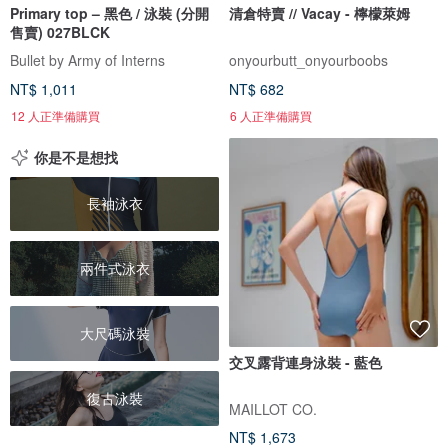
Primary top – 黑色 / 泳裝 (分開
清倉特賣 // Vacay - 檸檬萊姆
售賣) 027BLCK
Bullet by Army of Interns
onyourbutt_onyourboobs
NT$ 1,011
NT$ 682
12 人正準備購買
6 人正準備購買
你是不是想找
長袖泳衣
兩件式泳衣
大尺碼泳裝
交叉露背連身泳裝 - 藍色
復古泳裝
MAILLOT CO.
NT$ 1,673