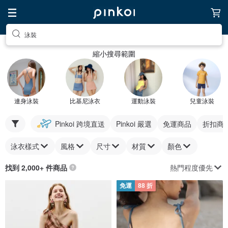
泳裝
縮小搜尋範圍
連身泳裝
比基尼泳衣
運動泳裝
兒童泳裝
Pinkoi 跨境直送
Pinkoi 嚴選
免運商品
折扣商
泳衣樣式
風格
尺寸
材質
顏色
熱門程度優先
找到 2,000+ 件商品
免運
88 折