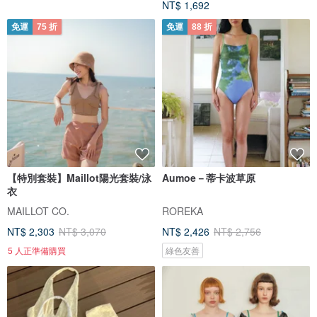
NT$ 1,692
免運
75 折
免運
88 折
【特別套裝】Maillot陽光套裝/泳
Aumoe－蒂卡波草原
衣
MAILLOT CO.
ROREKA
NT$ 2,303
NT$ 3,070
NT$ 2,426
NT$ 2,756
5 人正準備購買
綠色友善