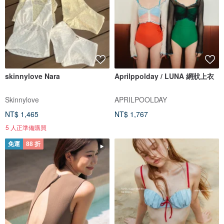
skinnylove Nara
Aprilppolday / LUNA 網狀上衣
Skinnylove
APRILPOOLDAY
NT$ 1,465
NT$ 1,767
5 人正準備購買
免運
88 折