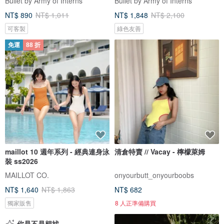
Bullet by Army of Interns
Bullet by Army of Interns
NT$ 890
NT$ 1,011
NT$ 1,848
NT$ 2,100
可客製
綠色友善
免運
88 折
maillot 10 週年系列 - 經典連身泳
清倉特賣 // Vacay - 檸檬萊姆
裝 ss2026
MAILLOT CO.
onyourbutt_onyourboobs
NT$ 1,640
NT$ 1,863
NT$ 682
獨家販售
8 人正準備購買
你是不是想找