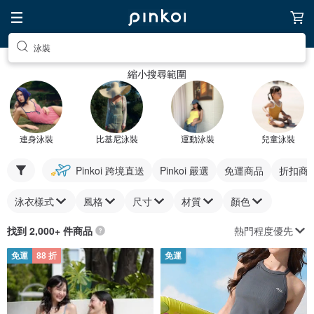
泳裝
縮小搜尋範圍
連身泳裝
比基尼泳裝
運動泳裝
兒童泳裝
Pinkoi 跨境直送
Pinkoi 嚴選
免運商品
折扣商
泳衣樣式
風格
尺寸
材質
顏色
熱門程度優先
找到 2,000+ 件商品
免運
88 折
免運