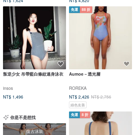
NT$ 1,624
NT$ 4,820
免運
88 折
叛逆少女 吊帶藍白條紋連身泳衣
Aumoe－透光層
insos
ROREKA
NT$ 1,496
NT$ 2,426
NT$ 2,756
綠色友善
免運
8 折
你是不是想找
復古泳裝