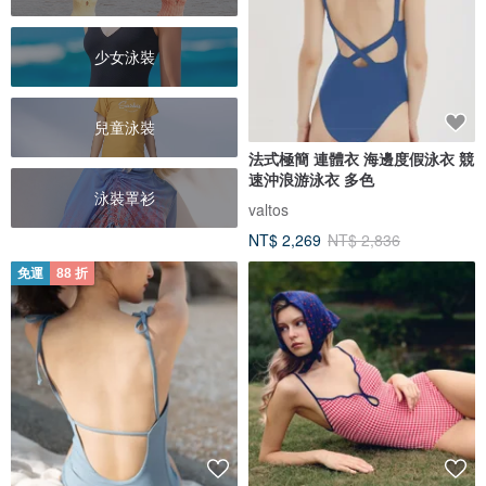
少女泳裝
兒童泳裝
法式極簡 連體衣 海邊度假泳衣 競
速沖浪游泳衣 多色
泳裝罩衫
valtos
NT$ 2,269
NT$ 2,836
免運
88 折