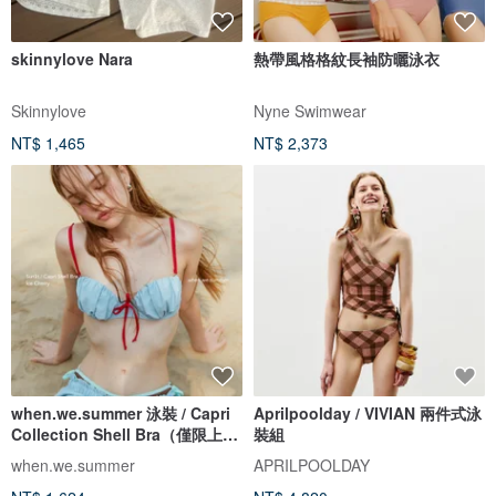
skinnylove Nara
熱帶風格格紋長袖防曬泳衣
Skinnylove
Nyne Swimwear
NT$ 1,465
NT$ 2,373
when.we.summer 泳裝 / Capri
Aprilpoolday / VIVIAN 兩件式泳
Collection Shell Bra（僅限上
裝組
衣）
when.we.summer
APRILPOOLDAY