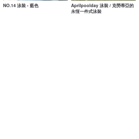
NO.14 泳裝 - 藍色
Aprilpoolday 泳裝 / 克勞蒂亞的
永恆一件式泳裝
MAILLOT CO.
APRILPOOLDAY
NT$ 1,736
NT$ 1,972
NT$ 3,781
獨家販售
56 人正準備購買
免運
88 折
交叉露背連身泳裝 - 藍色
清倉特賣 // Vacay - 檸檬萊姆
MAILLOT CO.
onyourbutt_onyourboobs
NT$ 1,473
NT$ 1,673
NT$ 682