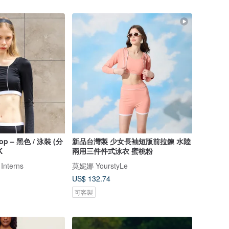
Top – 黑色 / 泳裝 (分
新品台灣製 少女長袖短版前拉鍊 水陸
K
兩用三件件式泳衣 蜜桃粉
 Interns
莫妮娜 YourstyLe
US$ 132.74
可客製