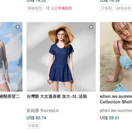
US$ 76.22
US$ 76.34
獨家販售
12 人正準備購買
可客製
綠色友善
 繞頸美背二
台灣製 大女連身裙 加大~5L 泳裝
when.we.summe
Collection S
莫妮娜 YourstyLe
when.we.summe
US$ 83.74
US$ 59.01
可客製