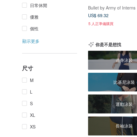
日常休閒
Bullet by Army of Interns
US$ 69.32
優雅
5 人正準備購買
個性
顯示更多
你是不是想找
連身泳裝
尺寸
M
比基尼泳裝
L
S
運動泳裝
XL
長袖泳裝
XS