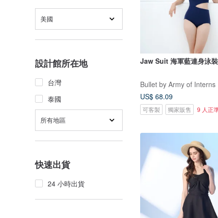
美國
Jaw Suit 海軍藍連身泳裝 
設計館所在地
台灣
Bullet by Army of Interns
US$ 68.09
泰國
可客製
獨家販售
9 人正
所有地區
快速出貨
24 小時出貨