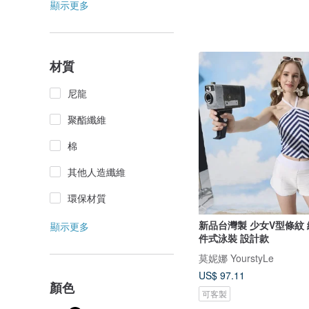
顯示更多
材質
尼龍
聚酯纖維
棉
其他人造纖維
環保材質
新品台灣製 少女V型條紋
顯示更多
件式泳裝 設計款
莫妮娜 YourstyLe
US$ 97.11
顏色
可客製