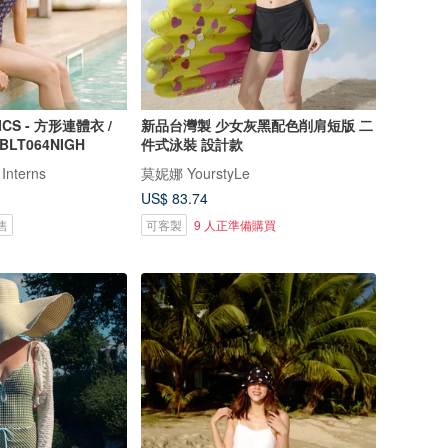
ICS - 方形連體衣 /
新品台灣製 少女灰黑配色削肩短版 二
 BLT064NIGH
件式泳裝 設計款
 Interns
莫妮娜 YourstyLe
US$ 83.74
售
可客製
9 人正準備購買