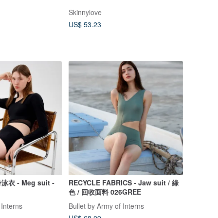
Skinnylove
US$ 53.23
- Meg suit -
RECYCLE FABRICS - Jaw suit / 綠
色 / 回收面料 026GREE
 Interns
Bullet by Army of Interns