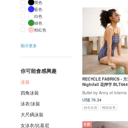
黑色
藍色
白色
綠色
粉紅色
顯示更多
你可能會感興趣
RECYCLE FABRICS - 
泳裝
Nightfall 花押字 BLT06
四角泳裝
Bullet by Army of Interns
US$ 76.34
泳衣/泳裝
綠色友善
獨家販售
大尺碼泳裝
女泳衣/比基尼
8 折