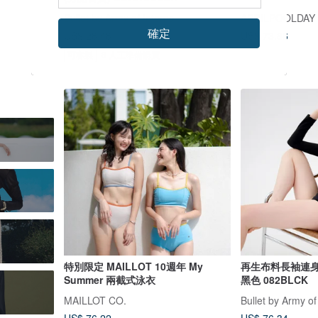
Bullet by Army of Interns
APRILPOOLDAY
確定
US$ 28.48
US$ 73.86
可客製
6 人正準備購買
特別限定 MAILLOT 10週年 My
再生布料長袖連身泳衣 
Summer 兩截式泳衣
黑色 082BLCK
MAILLOT CO.
Bullet by Army of