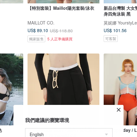
【特別套裝】Maillot陽光套裝/泳衣
新品台灣製 大女
身四角泳裝 黑
MAILLOT CO.
莫妮娜 YourstyLe
US$ 101.56
US$ 89.10
US$ 118.80
可客製
獨家販售
5 人正準備購買
我們建議的瀏覽環境
色
Primary Sun Skirt - 黑色 / 泳衣罩衫
Aprilppolday 
(分開售賣) BLT079BLCK