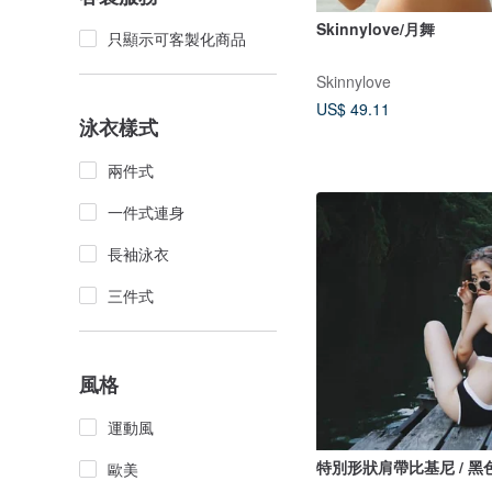
Skinnylove/月舞
只顯示可客製化商品
Skinnylove
US$ 49.11
泳衣樣式
兩件式
一件式連身
長袖泳衣
三件式
風格
運動風
特別形狀肩帶比基尼 / 黑
歐美