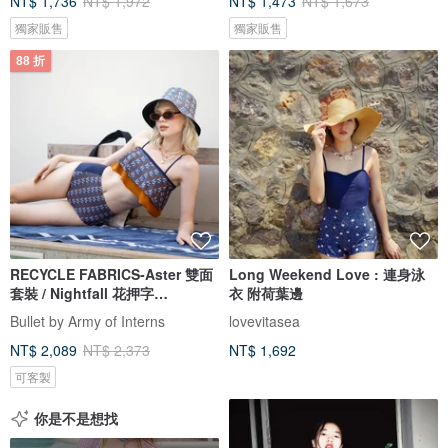
NT$ 1,736
NT$ 1,972
NT$ 1,473
NT$ 1,673
獨家販售
獨家販售
88 折
RECYCLE FABRICS-Aster 雙面
Long Weekend Love : 連身泳
套裝 / Nightfall 花押字
衣 附荷葉邊
BLT065NIGH
Bullet by Army of Interns
lovevitasea
NT$ 2,089
NT$ 2,373
NT$ 1,692
可客製
你是不是想找