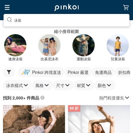
泳裝
縮小搜尋範圍
連身泳裝
比基尼泳衣
運動泳裝
兒童泳裝
Pinkoi 跨境直送
Pinkoi 嚴選
免運商品
折扣商
泳衣樣式
風格
尺寸
材質
顏色
熱門程度優先
找到 2,000+ 件商品
88 折