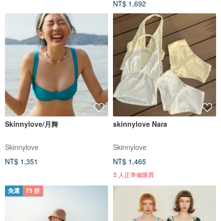
NT$ 1,692
Skinnylove/月舞
skinnylove Nara
Skinnylove
Skinnylove
NT$ 1,351
NT$ 1,465
5 人正準備購買
免運
75 折