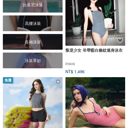
比基尼泳裝
高腰泳裝
長袖泳裝
叛逆少女 吊帶藍白條紋連身泳衣
泳裝罩衫
insos
NT$ 1,496
免運