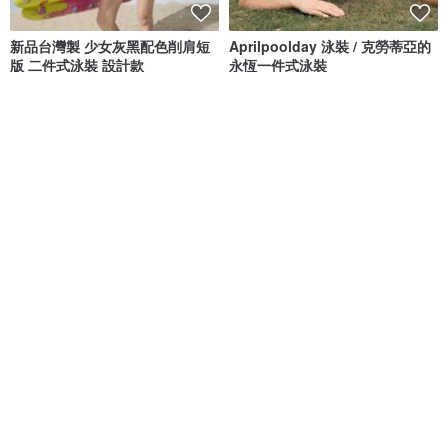
新品台灣製 少女灰黑配色削肩短
Aprilpoolday 泳裝 / 克勞蒂亞的
版 二件式泳裝 設計款
永恆一件式泳裝
莫妮娜 YourstyLe
APRILPOOLDAY
NT$ 1,880
NT$ 3,781
8 人正準備購買
61 人正準備購買
【SARLEE】熱銷款 有袖兩截褲
清倉特賣 // Vacay - 檸檬萊姆
泳衣(附襯墊及泳帽)
SARLEE
onyourbutt_onyourboobs