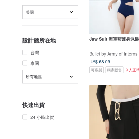
美國
Jaw Suit 海軍藍連身泳裝 
設計館所在地
台灣
Bullet by Army of Interns
US$ 68.09
泰國
可客製
獨家販售
9 人正
所有地區
快速出貨
24 小時出貨