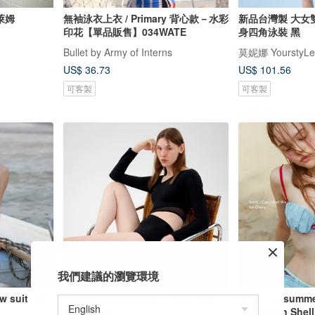
檬萊姆
無袖泳衣上衣 / Primary 背心款－水彩
新品台灣製 大女
印花【單品販售】034WATE
身四角泳裝 黑
Bullet by Army of Interns
莫妮娜 YourstyLe
US$ 36.73
US$ 101.56
可客製
可客製
我們建議的瀏覽環境
uit / 綠
再生布料長袖連身泳衣 - Meg suit -
when.we.summe
黑色 082BLCK
Collection S