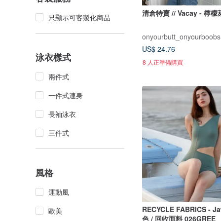
清倉特賣 // Vacay - 檸
只顯示可客製化商品
onyourbutt_onyourboobs
US$ 24.76
泳衣樣式
8 人正準備購買
兩件式
一件式連身
長袖泳衣
三件式
風格
運動風
RECYCLE FABRICS - Jaw s
歐美
色 / 回收面料 026GREE