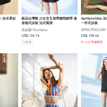
黑色 / 泳衣罩衫
新品台灣製 少女交叉肩帶腰間綁帶 連
Aprilpoolda
身裙式泳裝 法式風情
一件式泳裝
莫妮娜 YourstyLe
APRILPOOLDAY
US$ 132.74
US$ 158.04
可客製
61 人正準備購買