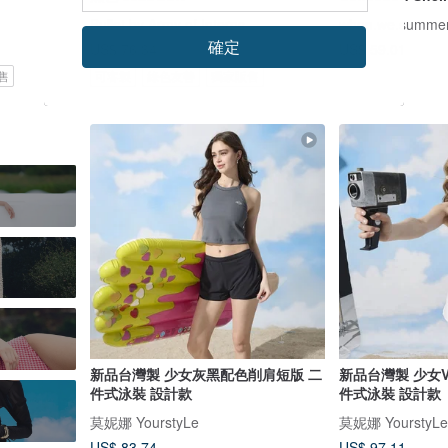
Bullet by Army of Interns
when.we.summe
確定
US$ 76.34
US$ 59.01
售
可客製
綠色友善
獨家販售
新品台灣製 少女灰黑配色削肩短版 二
新品台灣製 少女
件式泳裝 設計款
件式泳裝 設計款
莫妮娜 YourstyLe
莫妮娜 YourstyLe
US$ 83.74
US$ 97.11