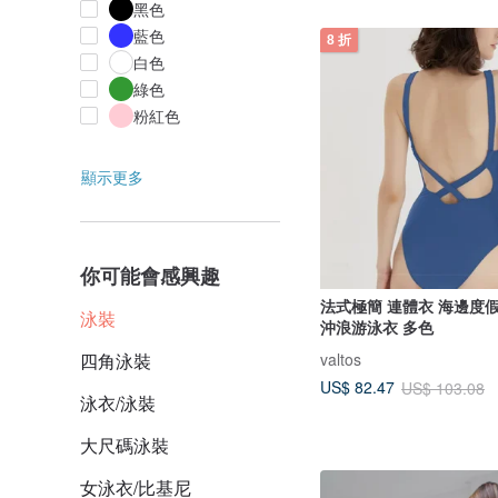
黑色
藍色
8 折
白色
綠色
粉紅色
顯示更多
你可能會感興趣
法式極簡 連體衣 海邊度
泳裝
沖浪游泳衣 多色
valtos
四角泳裝
US$ 82.47
US$ 103.08
泳衣/泳裝
大尺碼泳裝
女泳衣/比基尼