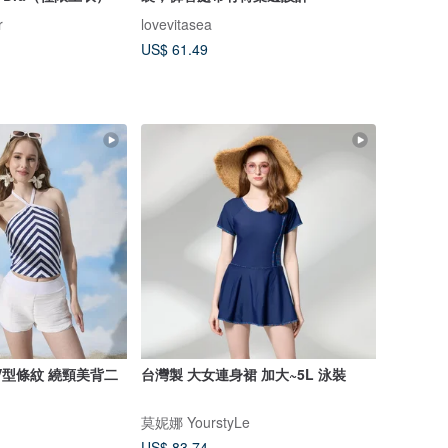
r
lovevitasea
US$ 61.49
V型條紋 繞頸美背二
台灣製 大女連身裙 加大~5L 泳裝
莫妮娜 YourstyLe
US$ 83.74