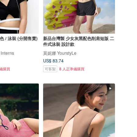
 黑色 / 泳裝 (分開售賣)
新品台灣製 少女灰黑配色削肩短版 二
件式泳裝 設計款
 Interns
莫妮娜 YourstyLe
US$ 83.74
準備購買
可客製
8 人正準備購買