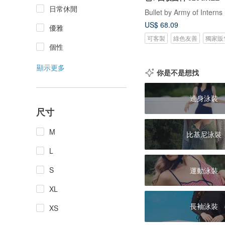
日常休閒
Bullet by Army of Interns
US$ 68.09
優雅
可客製
綠色友善
獨家販
個性
顯示更多
你是不是想找
連身泳裝
尺寸
M
比基尼泳裝
L
S
運動泳裝
XL
長袖泳裝
XS