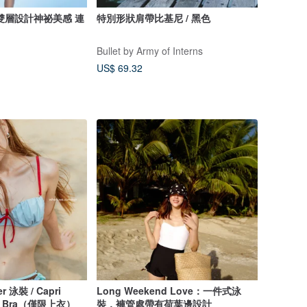
雙層設計神祕美感 連
特別形狀肩帶比基尼 / 黑色
Bullet by Army of Interns
US$ 69.32
r 泳裝 / Capri
Long Weekend Love：一件式泳
hell Bra（僅限上衣）
裝，褲管處帶有荷葉邊設計