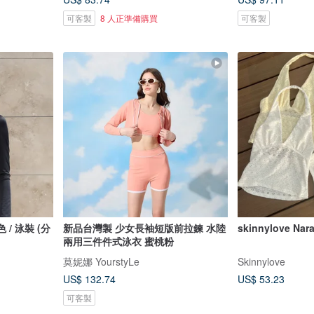
可客製
8 人正準備購買
可客製
黑色 / 泳裝 (分
新品台灣製 少女長袖短版前拉鍊 水陸
skinnylove Nar
兩用三件件式泳衣 蜜桃粉
莫妮娜 YourstyLe
Skinnylove
US$ 132.74
US$ 53.23
可客製