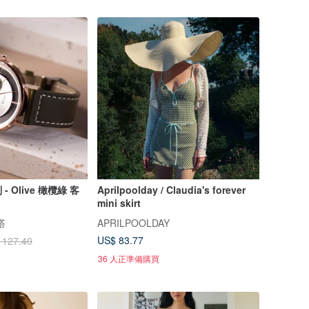
 Olive 橄欖綠 客
Aprilpoolday / Claudia's forever
mini skirt
搭
APRILPOOLDAY
US$ 83.77
 127.40
36 人正準備購買