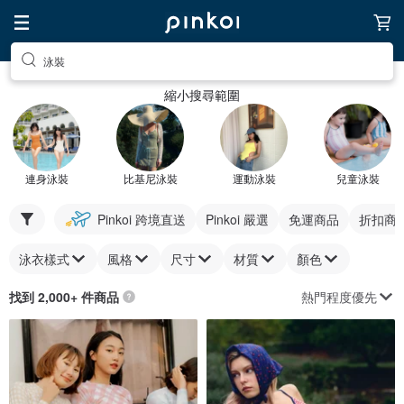
泳裝
縮小搜尋範圍
連身泳裝
比基尼泳裝
運動泳裝
兒童泳裝
Pinkoi 跨境直送
Pinkoi 嚴選
免運商品
折扣商
泳衣樣式
風格
尺寸
材質
顏色
熱門程度優先
找到 2,000+ 件商品