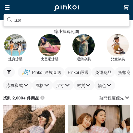
泳裝
縮小搜尋範圍
連身泳裝
比基尼泳裝
運動泳裝
兒童泳裝
Pinkoi 跨境直送
Pinkoi 嚴選
免運商品
折扣商
泳衣樣式
風格
尺寸
材質
顏色
熱門程度優先
找到 2,000+ 件商品