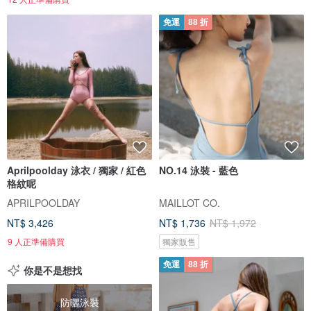
免運
88 折
Aprilpoolday 泳衣 / 獨家 / 紅色
NO.14 泳裝 - 藍色
格紋呢
APRILPOOLDAY
MAILLOT CO.
NT$ 3,426
NT$ 1,736
NT$ 1,972
9 人正準備購買
獨家販售
免運
88 折
你是不是想找
防曬泳裝