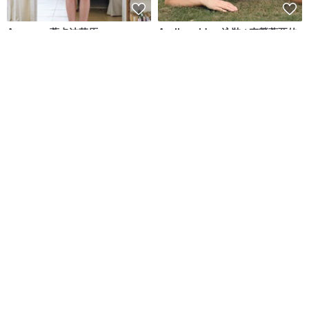
Aumoe－蒂卡波草原
Aprilpoolday 泳裝 / 克勞蒂亞的
永恆一件式泳裝
ROREKA
APRILPOOLDAY
NT$ 2,426
NT$ 2,756
NT$ 3,781
綠色友善
56 人正準備購買
when.we.summer 泳裝 / La
清倉特賣 // Vacay - 檸檬萊姆
lady / Black
when.we.summer
onyourbutt_onyourboobs