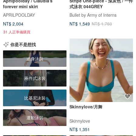
Aprilpoolday / Claudia's
Stripe One-piece - 深灰色 / 一件
forever mini skirt
式泳衣 044GREY
APRILPOOLDAY
Bullet by Army of Interns
NT$ 2,004
NT$ 1,549
NT$ 1,760
31 人正準備購買
你是不是想找
連身泳裝
兩件式泳裝
比基尼泳裝
Skinnylove/月舞
運動泳裝
Skinnylove
NT$ 1,351