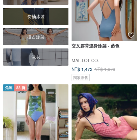
長袖泳裝
復古泳裝
交叉露背連身泳裝 - 藍色
泳衣
MAILLOT CO.
NT$ 1,473
NT$ 1,673
獨家販售
免運
88 折