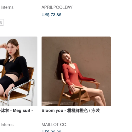
 Interns
APRILPOOLDAY
US$ 73.86
售
- Meg suit -
Bloom you - 柑橘鮮橙色 / 泳裝
 Interns
MAILLOT CO.
US$ 92.39