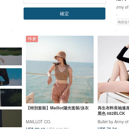
莫妮娜 YourstyLe
Bullet by Army of
確定
US$ 83.74
US$ 69.74
可客製
綠色友善
獨家販
75 折
【特別套裝】Maillot陽光套裝/泳衣
再生布料長袖連身泳衣 
黑色 082BLCK
MAILLOT CO.
Bullet by Army of
US$ 76.34
US$ 89.10