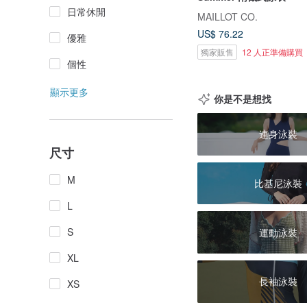
日常休閒
MAILLOT CO.
US$ 76.22
優雅
獨家販售
12 人正準備購買
個性
顯示更多
你是不是想找
連身泳裝
尺寸
M
比基尼泳裝
L
S
運動泳裝
XL
長袖泳裝
XS