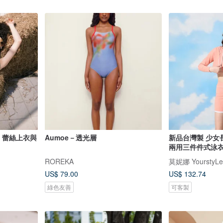
RON 蕾絲上衣與
Aumoe－透光層
新品台灣製 少女
兩用三件件式泳衣
ROREKA
莫妮娜 YourstyLe
US$ 79.00
US$ 132.74
綠色友善
可客製