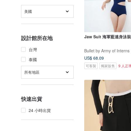
美國
Jaw Suit 海軍藍連身泳裝 
設計館所在地
台灣
Bullet by Army of Interns
US$ 68.09
泰國
可客製
獨家販售
9 人正
所有地區
快速出貨
24 小時出貨