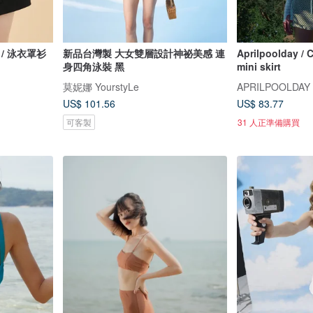
黑色 / 泳衣罩衫
新品台灣製 大女雙層設計神祕美感 連
Aprilpoolday / C
身四角泳裝 黑
mini skirt
莫妮娜 YourstyLe
APRILPOOLDAY
US$ 101.56
US$ 83.77
可客製
31 人正準備購買