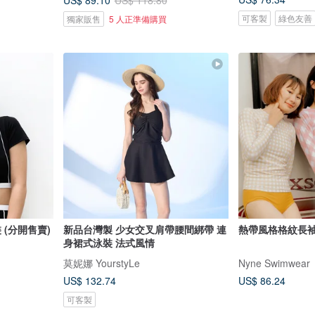
US$ 118.80
可客製
綠色友善
獨家販售
5 人正準備購買
泳裝 (分開售賣)
新品台灣製 少女交叉肩帶腰間綁帶 連
熱帶風格格紋長
身裙式泳裝 法式風情
莫妮娜 YourstyLe
Nyne Swimwear
US$ 132.74
US$ 86.24
可客製