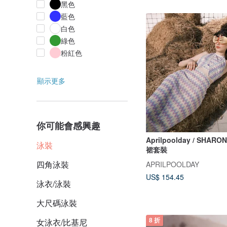
黑色
藍色
白色
綠色
粉紅色
顯示更多
你可能會感興趣
Aprilpoolday / SHA
泳裝
裙套裝
四角泳裝
APRILPOOLDAY
US$ 154.45
泳衣/泳裝
大尺碼泳裝
女泳衣/比基尼
8 折