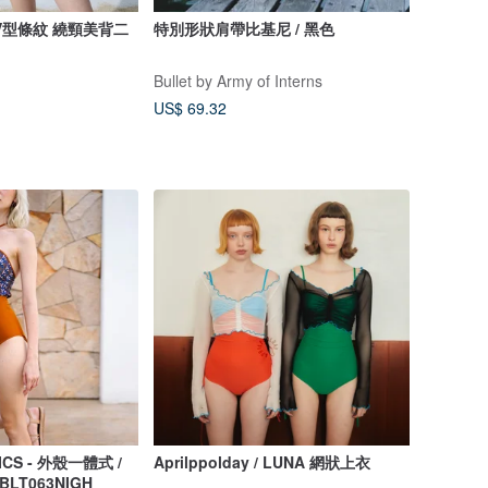
V型條紋 繞頸美背二
特別形狀肩帶比基尼 / 黑色
Bullet by Army of Interns
US$ 69.32
ICS - 外殼一體式 /
Aprilppolday / LUNA 網狀上衣
 BLT063NIGH