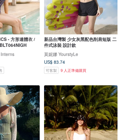
ICS - 方形連體衣 /
新品台灣製 少女灰黑配色削肩短版 二
 BLT064NIGH
件式泳裝 設計款
 Interns
莫妮娜 YourstyLe
US$ 83.74
售
可客製
9 人正準備購買