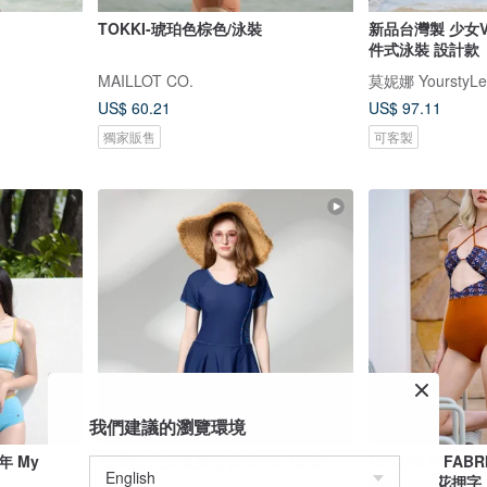
TOKKI-琥珀色棕色/泳裝
新品台灣製 少女
件式泳裝 設計款
MAILLOT CO.
莫妮娜 YourstyLe
US$ 60.21
US$ 97.11
獨家販售
可客製
我們建議的瀏覽環境
年 My
台灣製 大女連身裙 加大~5L 泳裝
RECYCLE FABR
Nightfall 花押字