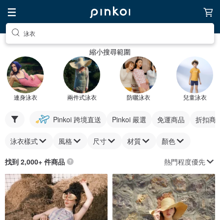
泳衣
縮小搜尋範圍
連身泳衣
兩件式泳衣
防曬泳衣
兒童泳衣
Pinkoi 跨境直送
Pinkoi 嚴選
免運商品
折扣商
泳衣樣式
風格
尺寸
材質
顏色
熱門程度優先
找到 2,000+ 件商品