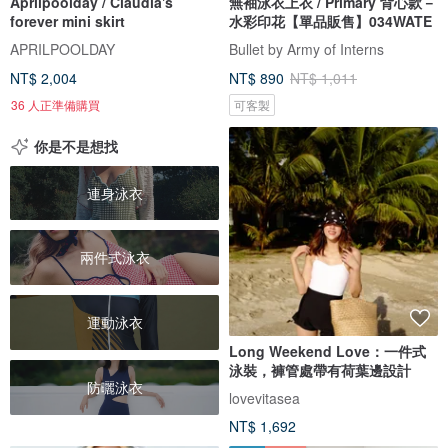
Aprilpoolday / Claudia's
無袖泳衣上衣 / Primary 背心款－
forever mini skirt
水彩印花【單品販售】034WATE
APRILPOOLDAY
Bullet by Army of Interns
NT$ 2,004
NT$ 890
NT$ 1,011
36 人正準備購買
可客製
你是不是想找
連身泳衣
兩件式泳衣
運動泳衣
Long Weekend Love：一件式
泳裝，褲管處帶有荷葉邊設計
防曬泳衣
lovevitasea
NT$ 1,692