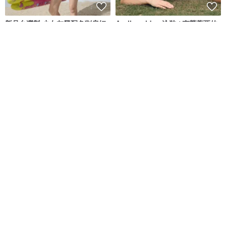
新品台灣製 少女灰黑配色削肩短
Aprilpoolday 泳裝 / 克勞蒂亞的
版 二件式泳裝 設計款
永恆一件式泳裝
莫妮娜 YourstyLe
APRILPOOLDAY
NT$ 1,880
NT$ 3,781
8 人正準備購買
61 人正準備購買
免運
88 折
免運
88 折
TOKKI 兩件式比基尼泳衣 - 藍色
Aumoe－蒂卡波草原
MAILLOT CO.
ROREKA