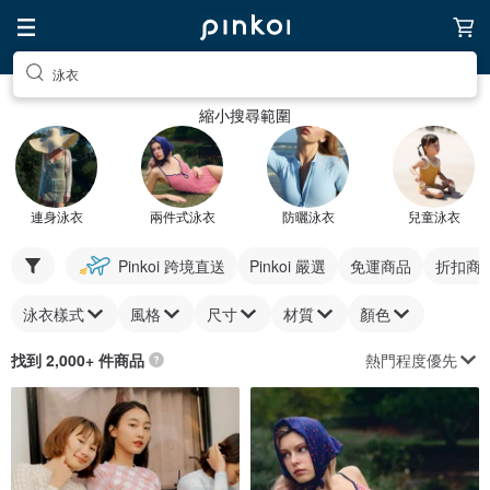
泳衣
縮小搜尋範圍
連身泳衣
兩件式泳衣
防曬泳衣
兒童泳衣
Pinkoi 跨境直送
Pinkoi 嚴選
免運商品
折扣商
泳衣樣式
風格
尺寸
材質
顏色
熱門程度優先
找到 2,000+ 件商品