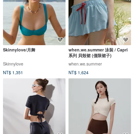
Skinnylove/月舞
when.we.summer 泳裝 / Capri
系列 貝殼裙 (僅限裙子)
Skinnylove
when.we.summer
NT$ 1,351
NT$ 1,624