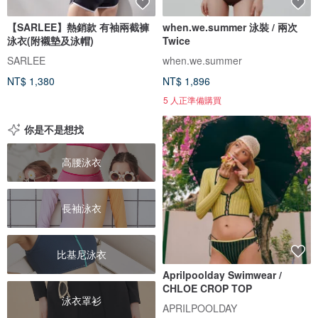
【SARLEE】熱銷款 有袖兩截褲
when.we.summer 泳裝 / 兩次
泳衣(附襯墊及泳帽)
Twice
SARLEE
when.we.summer
NT$ 1,380
NT$ 1,896
5 人正準備購買
你是不是想找
高腰泳衣
長袖泳衣
比基尼泳衣
Aprilpoolday Swimwear /
CHLOE CROP TOP
泳衣罩衫
APRILPOOLDAY