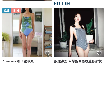
NT$ 1,886
免運
88 折
Aumoe－蒂卡波草原
叛逆少女 吊帶藍白條紋連身泳衣
ROREKA
insos
NT$ 2,426
NT$ 2,756
NT$ 1,496
綠色友善
免運
88 折