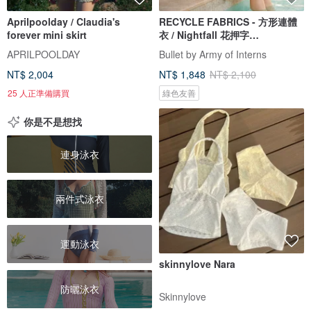
Aprilpoolday / Claudia's
RECYCLE FABRICS - 方形連體
forever mini skirt
衣 / Nightfall 花押字
BLT064NIGH
APRILPOOLDAY
Bullet by Army of Interns
NT$ 2,004
NT$ 1,848
NT$ 2,100
25 人正準備購買
綠色友善
你是不是想找
連身泳衣
兩件式泳衣
運動泳衣
skinnylove Nara
防曬泳衣
Skinnylove