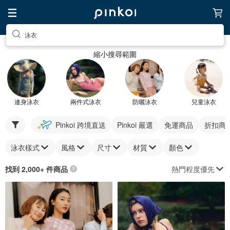
泳衣
縮小搜尋範圍
連身泳衣
兩件式泳衣
防曬泳衣
兒童泳衣
Pinkoi 跨境直送
Pinkoi 嚴選
免運商品
折扣商
泳衣樣式
風格
尺寸
材質
顏色
熱門程度優先
找到 2,000+ 件商品