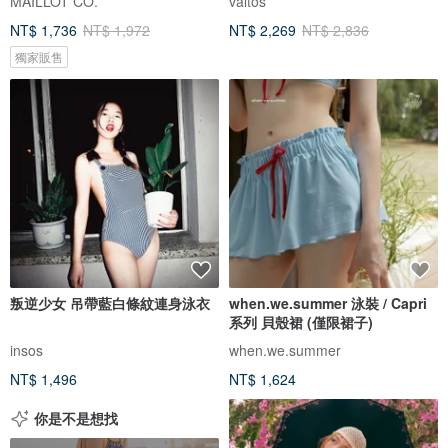
MAILLOT CO.
valtos
NT$ 1,736
NT$ 1,972
NT$ 2,269
NT$ 2,836
獨家販售
叛逆少女 吊帶藍白條紋連身泳衣
when.we.summer 泳裝 / Capri
系列 貝殼裙 (僅限裙子)
insos
when.we.summer
NT$ 1,496
NT$ 1,624
你是不是想找