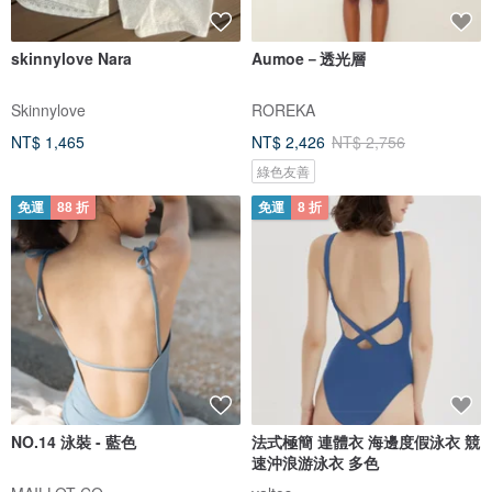
skinnylove Nara
Aumoe－透光層
Skinnylove
ROREKA
NT$ 1,465
NT$ 2,426
NT$ 2,756
綠色友善
免運
88 折
免運
8 折
NO.14 泳裝 - 藍色
法式極簡 連體衣 海邊度假泳衣 競
速沖浪游泳衣 多色