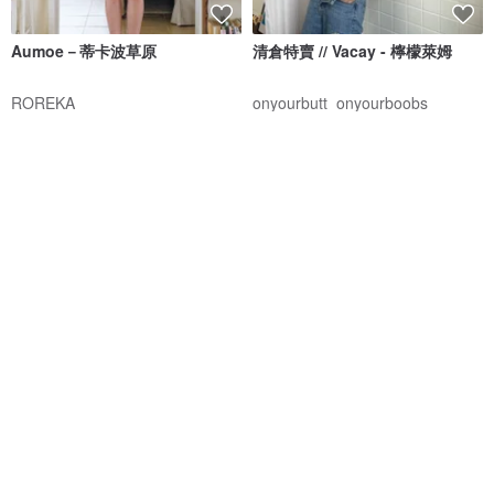
Aumoe－蒂卡波草原
清倉特賣 // Vacay - 檸檬萊姆
ROREKA
onyourbutt_onyourboobs
NT$ 2,426
NT$ 2,756
NT$ 682
綠色友善
8 人正準備購買
免運
88 折
交叉露背連身泳裝 - 藍色
Aprilpoolday 泳衣 / 獨家 / 紅色
格紋呢
MAILLOT CO.
APRILPOOLDAY