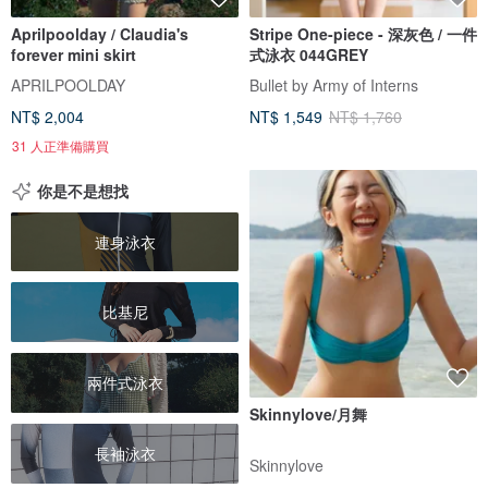
Aprilpoolday / Claudia's
Stripe One-piece - 深灰色 / 一件
forever mini skirt
式泳衣 044GREY
APRILPOOLDAY
Bullet by Army of Interns
NT$ 2,004
NT$ 1,549
NT$ 1,760
31 人正準備購買
你是不是想找
連身泳衣
比基尼
兩件式泳衣
Skinnylove/月舞
長袖泳衣
Skinnylove