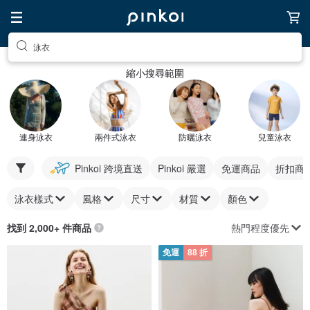
泳衣
縮小搜尋範圍
連身泳衣
兩件式泳衣
防曬泳衣
兒童泳衣
Pinkoi 跨境直送
Pinkoi 嚴選
免運商品
折扣商
泳衣樣式
風格
尺寸
材質
顏色
熱門程度優先
找到 2,000+ 件商品
免運
88 折