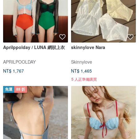
Aprilppolday / LUNA 網狀上衣
skinnylove Nara
APRILPOOLDAY
Skinnylove
NT$ 1,767
NT$ 1,465
5 人正準備購買
免運
88 折