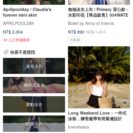
Aprilpoolday / Claudia's
無袖泳衣上衣 / Primary 背心款－
forever mini skirt
水彩印花【單品販售】034WATE
APRILPOOLDAY
Bullet by Army of Interns
NT$ 2,004
NT$ 890
NT$ 1,011
30 人正準備購買
可客製
你是不是想找
連身泳衣
兩件式泳衣
運動泳衣
Long Weekend Love：一件式
泳裝，褲管處帶有荷葉邊設計
防曬泳衣
lovevitasea