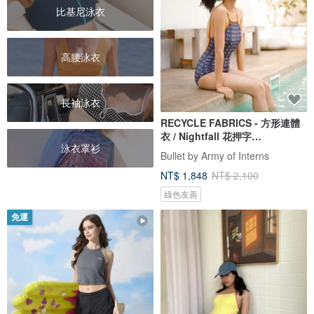
比基尼泳衣
高腰泳衣
長袖泳衣
RECYCLE FABRICS - 方形連體
衣 / Nightfall 花押字
泳衣罩衫
BLT064NIGH
Bullet by Army of Interns
NT$ 1,848
NT$ 2,100
綠色友善
免運