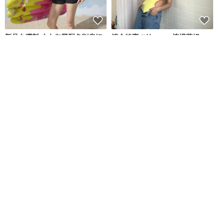
新品台灣製 少女灰黑配色削肩短
清倉特賣 // Vacay - 檸檬萊姆
版 二件式泳裝 設計款
莫妮娜 YourstyLe
onyourbutt_onyourboobs
NT$ 1,880
NT$ 682
8 人正準備購買
8 人正準備購買
免運
88 折
when.we.summer 泳裝 / Capri
Khaning - 米色/泳裝
系列 貝殼裙 (僅限裙子)