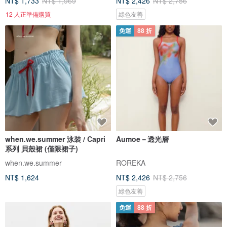
NT$ 1,733
NT$ 1,969
NT$ 2,426
NT$ 2,756
12 人正準備購買
綠色友善
免運
88 折
when.we.summer 泳裝 / Capri
Aumoe－透光層
系列 貝殼裙 (僅限裙子)
when.we.summer
ROREKA
NT$ 1,624
NT$ 2,426
NT$ 2,756
綠色友善
免運
88 折