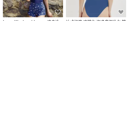
Long Weekend Love : 連身泳
法式極簡 連體衣 海邊度假泳衣 競
衣 附荷葉邊
速沖浪游泳衣 多色
lovevitasea
valtos
NT$ 1,692
NT$ 2,269
NT$ 2,836
Aprilpoolday 泳裝 / 克勞蒂亞的
清倉特賣 // Vacay - 檸檬萊姆
永恆一件式泳裝
APRILPOOLDAY
onyourbutt_onyourboobs