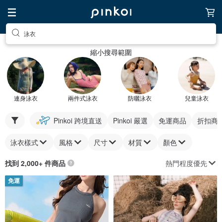
泳衣
縮小搜尋範圍
連身泳衣
兩件式泳衣
防曬泳衣
兒童泳衣
Pinkoi 跨境直送
Pinkoi 嚴選
免運商品
折扣商
泳衣樣式
風格
尺寸
材質
顏色
熱門程度優先
找到 2,000+ 件商品
免運