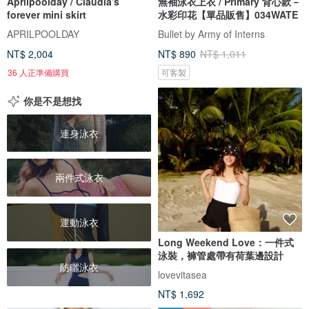
Aprilpoolday / Claudia's
無袖泳衣上衣 / Primary 背心款－
forever mini skirt
水彩印花【單品販售】034WATE
APRILPOOLDAY
Bullet by Army of Interns
NT$ 2,004
NT$ 890
NT$ 1,011
36 人正準備購買
可客製
你是不是想找
連身泳衣
兩件式泳衣
運動泳衣
Long Weekend Love：一件式
泳裝，褲管處帶有荷葉邊設計
防曬泳衣
lovevitasea
NT$ 1,692