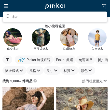
泳衣
縮小搜尋範圍
連身泳衣
兩件式泳衣
防曬泳衣
兒童泳衣
Pinkoi 跨境直送
Pinkoi 嚴選
免運商品
折扣商
泳衣樣式
風格
尺寸
材質
顏色
熱門程度優先
找到 2,000+ 件商品