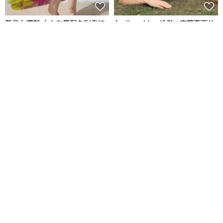
新品台灣製 少女灰黑配色削肩短
Aprilpoolday 泳裝 / 克勞蒂亞的
版 二件式泳裝 設計款
永恆一件式泳裝
莫妮娜 YourstyLe
APRILPOOLDAY
NT$ 1,880
NT$ 3,781
8 人正準備購買
61 人正準備購買
免運
88 折
免運
88 折
TOKKI 兩件式比基尼泳衣 - 藍色
Aumoe－蒂卡波草原
MAILLOT CO.
ROREKA