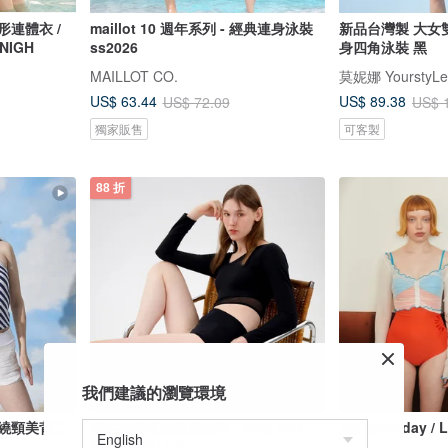
方形連體衣 /
maillot 10 週年系列 - 經典連身泳裝
新品台灣製 大女
4NIGH
ss2026
身四角泳裝 黑
MAILLOT CO.
莫妮娜 YourstyLe
US$ 63.44
US$ 89.38
US$ 72.09
US$ 
獨家販售
可客製
88 折
我們建議的瀏覽環境
 繞頸美背二
再生布料長袖連身泳衣 - Meg suit -
Aprilppolday 
黑色 082BLCK