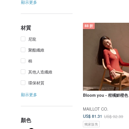
顯示更多
材質
88 折
尼龍
聚酯纖維
棉
其他人造纖維
環保材質
顯示更多
Bloom you - 柑橘鮮橙色
MAILLOT CO.
US$ 81.31
US$ 92.39
顏色
獨家販售