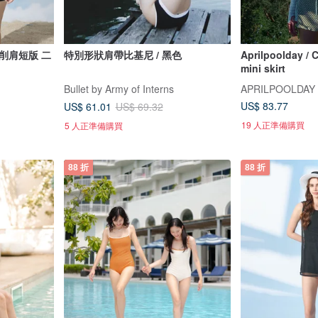
削肩短版 二
特別形狀肩帶比基尼 / 黑色
Aprilpoolday / C
mini skirt
Bullet by Army of Interns
APRILPOOLDAY
US$ 83.77
US$ 61.01
US$ 69.32
19 人正準備購買
5 人正準備購買
88 折
88 折