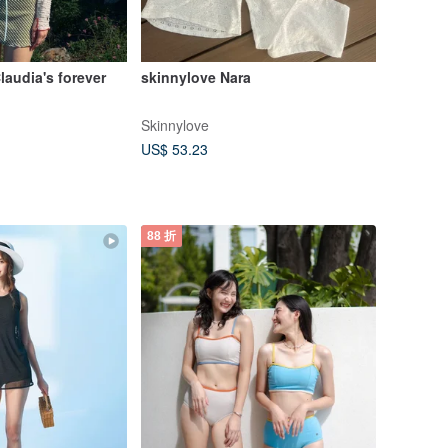
laudia's forever
skinnylove Nara
Skinnylove
US$ 53.23
88 折