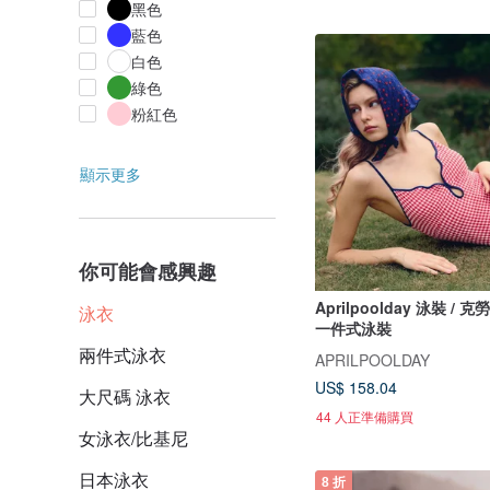
黑色
藍色
白色
綠色
粉紅色
顯示更多
你可能會感興趣
Aprilpoolday 泳裝 /
泳衣
一件式泳裝
兩件式泳衣
APRILPOOLDAY
US$ 158.04
大尺碼 泳衣
44 人正準備購買
女泳衣/比基尼
日本泳衣
8 折