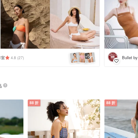
5
+
工作室
Bullet b
4.8
(27)
品
88 折
88 折