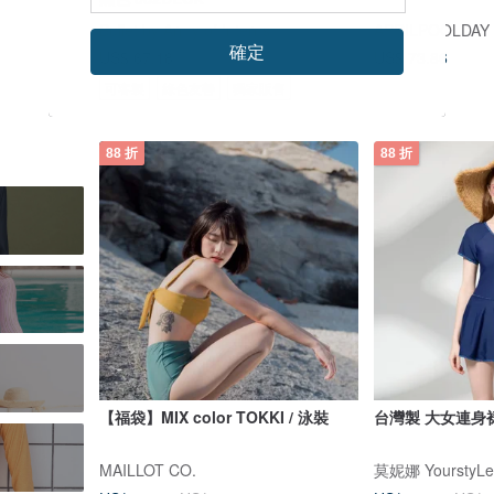
Bullet by Army of Interns
APRILPOOLDAY
確定
US$ 73.86
US$ 67.18
US$ 76.34
可客製
綠色友善
獨家販售
88 折
88 折
【福袋】MIX color TOKKI / 泳裝
台灣製 大女連身裙
MAILLOT CO.
莫妮娜 YourstyLe