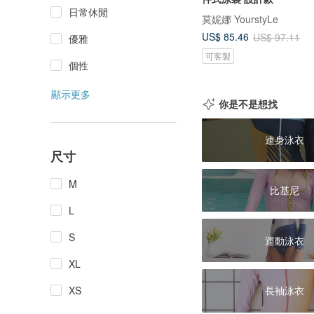
日常休閒
莫妮娜 YourstyLe
US$ 85.46
US$ 97.11
優雅
可客製
個性
顯示更多
你是不是想找
連身泳衣
尺寸
M
比基尼
L
S
運動泳衣
XL
XS
長袖泳衣