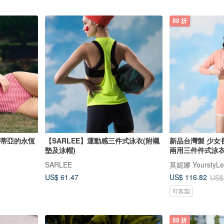
88 折
 克勞蒂亞的永恆
【SARLEE】運動感三件式泳衣(附襯
新品台灣製 少女
墊及泳帽)
兩用三件件式泳衣
SARLEE
莫妮娜 YourstyLe
US$ 61.47
US$ 116.82
US$
可客製
88 折