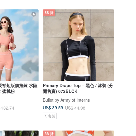
88 折
長袖短版前拉鍊 水陸
Primary Drape Top – 黑色 / 泳裝 (分
 蜜桃粉
開售賣) 072BLCK
Bullet by Army of Interns
US$ 39.59
 132.74
US$ 44.98
可客製
88 折