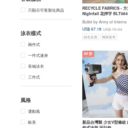
RECYCLE FABRICS - 
只顯示可客製化商品
Nightfall 花押字 BLT06
Bullet by Army of Interns
US$ 67.18
US$ 76.34
泳衣樣式
綠色友善
獨家販售
兩件式
88 折
一件式連身
長袖泳衣
三件式
風格
運動風
歐美
新品台灣製 少女V型條紋
件式泳裝 設計款