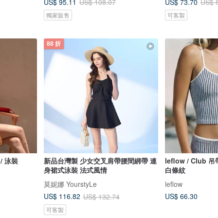
US$ 95.11
US$ 73.70
US$ 108.07
US$ 
獨家販售
可客製
88 折
 / 泳裝
新品台灣製 少女交叉肩帶腰間綁帶 連
leflow / Clu
身裙式泳裝 法式風情
白條紋
莫妮娜 YourstyLe
leflow
US$ 66.30
US$ 116.82
US$ 132.74
可客製