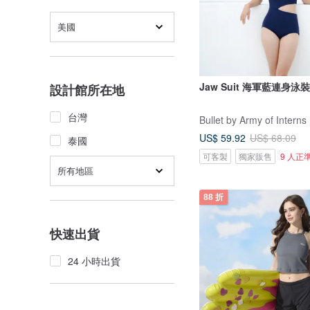
美國
Jaw Suit 海軍藍連身泳裝 
設計館所在地
台灣
Bullet by Army of Interns
US$ 59.92
US$ 68.09
泰國
可客製
獨家販售
9 人正
所有地區
88 折
快速出貨
24 小時出貨