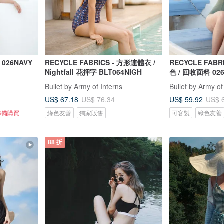
026NAVY
RECYCLE FABRICS - 方形連體衣 /
RECYCLE FABRICS 
Nightfall 花押字 BLT064NIGH
色 / 回收面料 02
Bullet by Army of Interns
Bullet by Army of
US$ 67.18
US$ 59.92
US$ 76.34
US$ 
準備購買
綠色友善
獨家販售
可客製
綠色友善
88 折