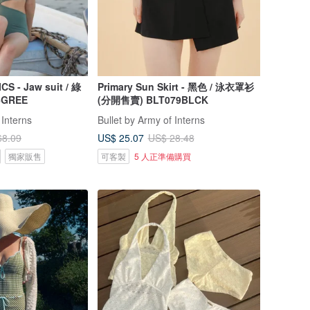
- Jaw suit / 綠
Primary Sun Skirt - 黑色 / 泳衣罩衫
6GREE
(分開售賣) BLT079BLCK
 Interns
Bullet by Army of Interns
US$ 25.07
68.09
US$ 28.48
獨家販售
可客製
5 人正準備購買