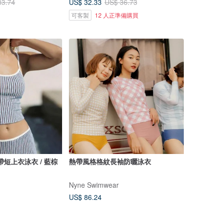
US$ 32.33
83.74
US$ 36.73
可客製
12 人正準備購買
b 吊帶短上衣泳衣 / 藍棕
熱帶風格格紋長袖防曬泳衣
Nyne Swimwear
US$ 86.24