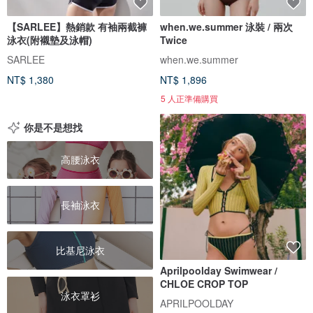
【SARLEE】熱銷款 有袖兩截褲
when.we.summer 泳裝 / 兩次
泳衣(附襯墊及泳帽)
Twice
SARLEE
when.we.summer
NT$ 1,380
NT$ 1,896
5 人正準備購買
你是不是想找
高腰泳衣
長袖泳衣
比基尼泳衣
Aprilpoolday Swimwear /
CHLOE CROP TOP
泳衣罩衫
APRILPOOLDAY