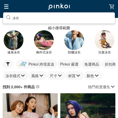
泳衣
縮小搜尋範圍
連身泳衣
兩件式泳衣
防曬泳衣
兒童泳衣
Pinkoi 跨境直送
Pinkoi 嚴選
免運商品
折扣商
泳衣樣式
風格
尺寸
材質
顏色
熱門程度優先
找到 2,000+ 件商品