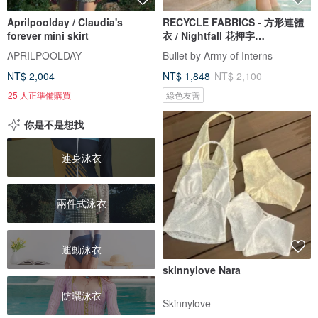
Aprilpoolday / Claudia's
RECYCLE FABRICS - 方形連體
forever mini skirt
衣 / Nightfall 花押字
BLT064NIGH
APRILPOOLDAY
Bullet by Army of Interns
NT$ 2,004
NT$ 1,848
NT$ 2,100
25 人正準備購買
綠色友善
你是不是想找
連身泳衣
兩件式泳衣
運動泳衣
skinnylove Nara
防曬泳衣
Skinnylove