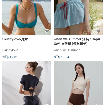
Skinnylove/月舞
when.we.summer 泳裝 / Capri
系列 貝殼裙 (僅限裙子)
Skinnylove
when.we.summer
NT$ 1,351
NT$ 1,624