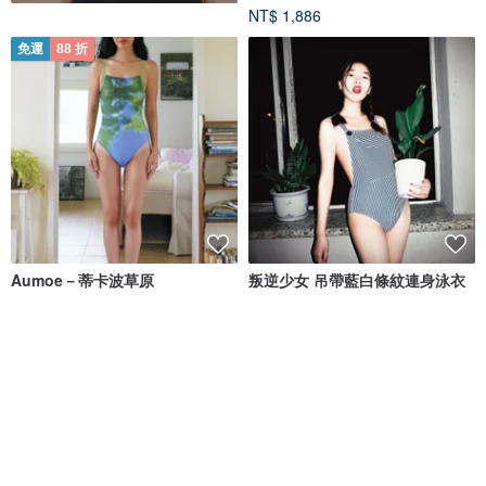
NT$ 1,886
免運
88 折
Aumoe－蒂卡波草原
叛逆少女 吊帶藍白條紋連身泳衣
ROREKA
insos
NT$ 2,426
NT$ 2,756
NT$ 1,496
綠色友善
免運
88 折