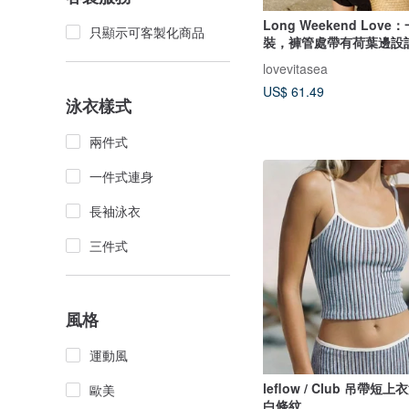
Long Weekend Lov
只顯示可客製化商品
裝，褲管處帶有荷葉邊設
lovevitasea
US$ 61.49
泳衣樣式
兩件式
一件式連身
長袖泳衣
三件式
風格
運動風
leflow / Club 吊帶短上
歐美
白條紋