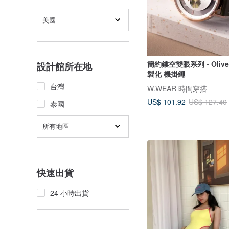
美國
簡約鏤空雙眼系列 - Oliv
設計館所在地
製化 機掛繩
台灣
W.WEAR 時間穿搭
US$ 101.92
US$ 127.40
泰國
所有地區
快速出貨
24 小時出貨