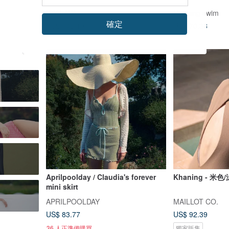
ICY LAVA
Haolang swim
確定
US$ 146.10
US$ 70.38
Aprilpoolday / Claudia's forever
Khaning - 米色
mini skirt
APRILPOOLDAY
MAILLOT CO.
US$ 83.77
US$ 92.39
36 人正準備購買
獨家販售