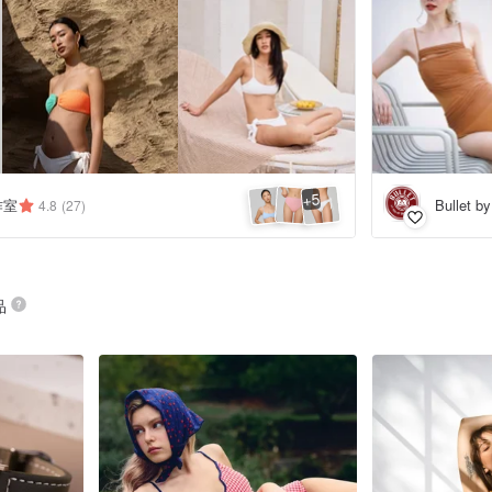
5
+
工作室
Bullet b
4.8
(27)
品