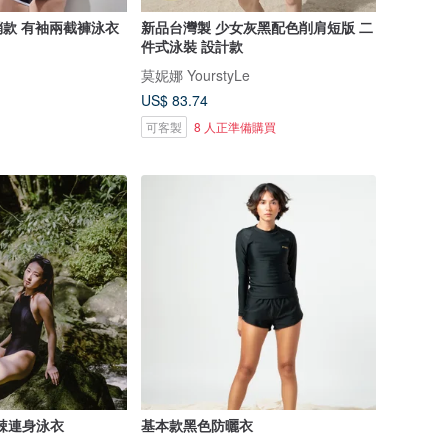
銷款 有袖兩截褲泳衣
新品台灣製 少女灰黑配色削肩短版 二
件式泳裝 設計款
莫妮娜 YourstyLe
US$ 83.74
可客製
8 人正準備購買
微辣連身泳衣
基本款黑色防曬衣