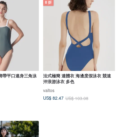
8 折
灰綠綁帶平口連身三角泳
法式極簡 連體衣 海邊度假泳衣 競速
沖浪游泳衣 多色
valtos
US$ 82.47
US$ 103.08