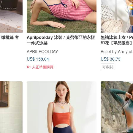
e 橄欖綠 客
Aprilpoolday 泳裝 / 克勞蒂亞的永恆
無袖泳衣上衣 / P
一件式泳裝
印花【單品販售】0
APRILPOOLDAY
Bullet by Army of
US$ 158.04
US$ 36.73
61 人正準備購買
可客製