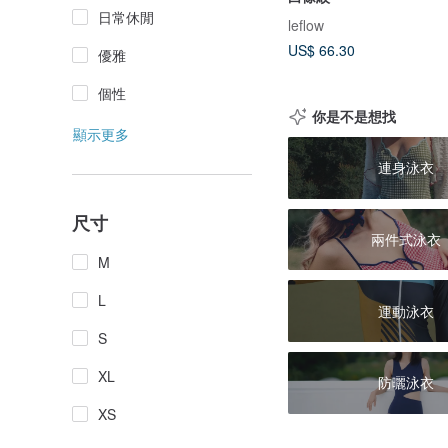
日常休閒
leflow
US$ 66.30
優雅
個性
你是不是想找
顯示更多
連身泳衣
尺寸
兩件式泳衣
M
L
運動泳衣
S
XL
防曬泳衣
XS