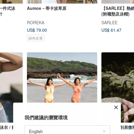
e：一件式泳
Aumoe－蒂卡波草原
【SARLEE】熱
計
(附襯墊及泳帽)
ROREKA
SARLEE
US$ 79.00
US$ 61.47
綠色友善
我們建議的瀏覽環境
衣泳衣 / 藍棕
格紋復古泳衣
Haolang 削肩