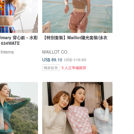
rimary 背心款－水彩
【特別套裝】Maillot陽光套裝/泳衣
34WATE
 Interns
MAILLOT CO.
US$ 89.10
US$ 118.80
獨家販售
5 人正準備購買