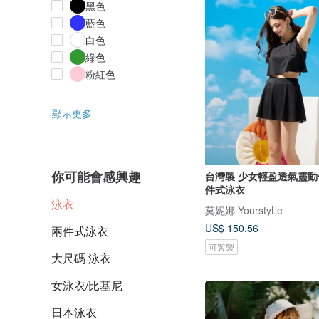
黑色
藍色
白色
綠色
粉紅色
顯示更多
你可能會感興趣
台灣製 少女輕盈透氣靈動
件式泳衣
泳衣
莫妮娜 YourstyLe
US$ 150.56
兩件式泳衣
可客製
大尺碼 泳衣
女泳衣/比基尼
日本泳衣