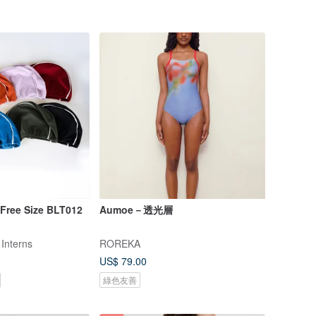
Free Size BLT012
Aumoe－透光層
 Interns
ROREKA
US$ 79.00
綠色友善