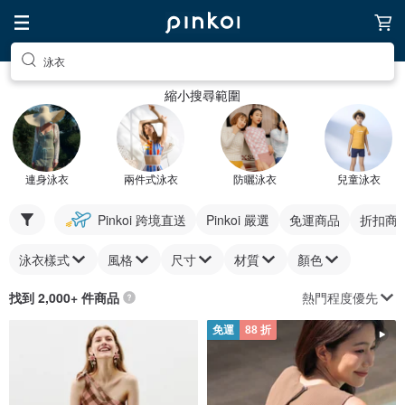
泳衣
縮小搜尋範圍
連身泳衣
兩件式泳衣
防曬泳衣
兒童泳衣
Pinkoi 跨境直送
Pinkoi 嚴選
免運商品
折扣商
泳衣樣式
風格
尺寸
材質
顏色
熱門程度優先
找到 2,000+ 件商品
免運
88 折