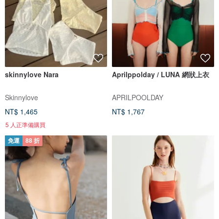
skinnylove Nara
Aprilppolday / LUNA 網狀上衣
Skinnylove
APRILPOOLDAY
NT$ 1,465
NT$ 1,767
5 人正準備購買
免運
88 折