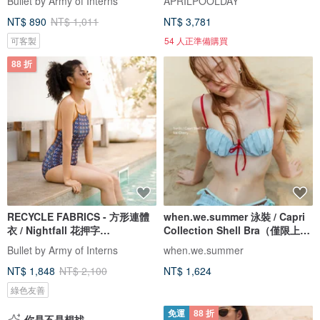
Bullet by Army of Interns
APRILPOOLDAY
NT$ 890
NT$ 1,011
NT$ 3,781
可客製
54 人正準備購買
88 折
RECYCLE FABRICS - 方形連體
when.we.summer 泳裝 / Capri
衣 / Nightfall 花押字
Collection Shell Bra（僅限上
BLT064NIGH
衣）
Bullet by Army of Interns
when.we.summer
NT$ 1,848
NT$ 2,100
NT$ 1,624
綠色友善
免運
88 折
你是不是想找