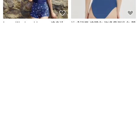
Long Weekend Love : 連身泳
法式極簡 連體衣 海邊度假泳衣 競
衣 附荷葉邊
速沖浪游泳衣 多色
lovevitasea
valtos
NT$ 1,692
NT$ 2,269
NT$ 2,836
Aprilpoolday 泳裝 / 克勞蒂亞的
清倉特賣 // Vacay - 檸檬萊姆
永恆一件式泳裝
APRILPOOLDAY
onyourbutt_onyourboobs