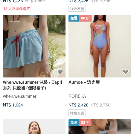
NT$ 1,733
NT$ 1,969
NT$ 2,426
NT$ 2,756
12 人正準備購買
綠色友善
免運
88 折
when.we.summer 泳裝 / Capri
Aumoe－透光層
系列 貝殼裙 (僅限裙子)
when.we.summer
ROREKA
NT$ 1,624
NT$ 2,426
NT$ 2,756
綠色友善
免運
88 折