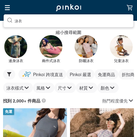
泳衣
縮小搜尋範圍
連身泳衣
兩件式泳衣
防曬泳衣
兒童泳衣
Pinkoi 跨境直送
Pinkoi 嚴選
免運商品
折扣商
泳衣樣式
風格
尺寸
材質
顏色
熱門程度優先
找到 2,000+ 件商品
免運