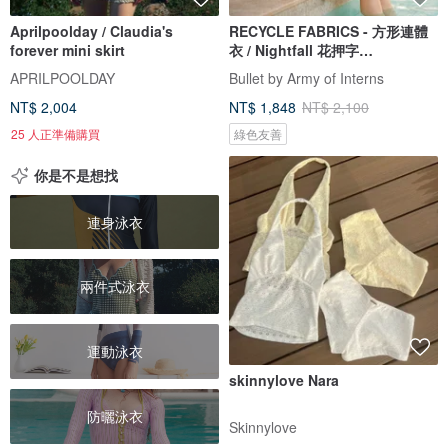
Aprilpoolday / Claudia's
RECYCLE FABRICS - 方形連體
forever mini skirt
衣 / Nightfall 花押字
BLT064NIGH
APRILPOOLDAY
Bullet by Army of Interns
NT$ 2,004
NT$ 1,848
NT$ 2,100
25 人正準備購買
綠色友善
你是不是想找
連身泳衣
兩件式泳衣
運動泳衣
skinnylove Nara
防曬泳衣
Skinnylove