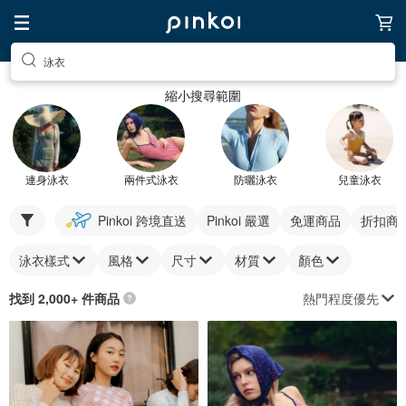
泳衣
縮小搜尋範圍
連身泳衣
兩件式泳衣
防曬泳衣
兒童泳衣
Pinkoi 跨境直送
Pinkoi 嚴選
免運商品
折扣商
泳衣樣式
風格
尺寸
材質
顏色
熱門程度優先
找到 2,000+ 件商品